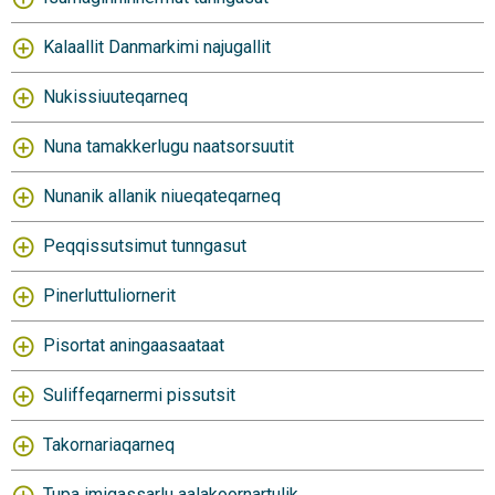
Kalaallit Danmarkimi najugallit
Nukissiuuteqarneq
Nuna tamakkerlugu naatsorsuutit
Nunanik allanik niueqateqarneq
Peqqissutsimut tunngasut
Pinerluttuliornerit
Pisortat aningaasaataat
Suliffeqarnermi pissutsit
Takornariaqarneq
Tupa imigassarlu aalakoornartulik