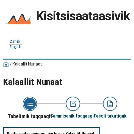
Kisitsisaataasivik
Dansk
English
/
Kalaallit Nunaat
Kalaallit Nunaat
Tabelimik toqqaagit
Sammisanik toqqaagit
Tabeli takutiguk
Kisitsisaataasivimmi ujarlerit - Kalaallit Nunaat: