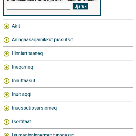
Akit
Aningaasaqarnikkut pissutsit
Ilinniartitaaneq
Ineqarneq
Innuttaasut
Inuit aqqi
Inuussutissarsiorneq
Isertitaat
Isumaginninnermut tunngasut