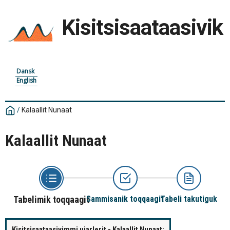
Kisitsisaataasivik
Dansk
English
/
Kalaallit Nunaat
Kalaallit Nunaat
Tabelimik toqqaagit
Sammisanik toqqaagit
Tabeli takutiguk
Kisitsisaataasivimmi ujarlerit - Kalaallit Nunaat: