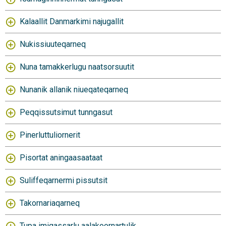
Kalaallit Danmarkimi najugallit
Nukissiuuteqarneq
Nuna tamakkerlugu naatsorsuutit
Nunanik allanik niueqateqarneq
Peqqissutsimut tunngasut
Pinerluttuliornerit
Pisortat aningaasaataat
Suliffeqarnermi pissutsit
Takornariaqarneq
Tupa imigassarlu aalakoornartulik