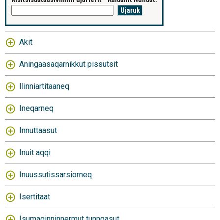
Akit
Aningaasaqarnikkut pissutsit
Ilinniartitaaneq
Ineqarneq
Innuttaasut
Inuit aqqi
Inuussutissarsiorneq
Isertitaat
Isumaginninnermut tunngasut