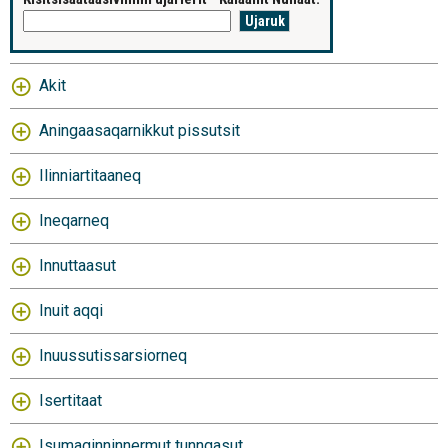
Akit
Aningaasaqarnikkut pissutsit
Ilinniartitaaneq
Ineqarneq
Innuttaasut
Inuit aqqi
Inuussutissarsiorneq
Isertitaat
Isumaginninnermut tunngasut