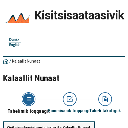
Kisitsisaataasivik
Dansk
English
/
Kalaallit Nunaat
Kalaallit Nunaat
Tabelimik toqqaagit
Sammisanik toqqaagit
Tabeli takutiguk
Kisitsisaataasivimmi ujarlerit - Kalaallit Nunaat: