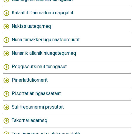
Kalaallit Danmarkimi najugallit
Nukissiuuteqarneq
Nuna tamakkerlugu naatsorsuutit
Nunanik allanik niueqateqarneq
Peqqissutsimut tunngasut
Pinerluttuliornerit
Pisortat aningaasaataat
Suliffeqarnermi pissutsit
Takornariaqarneq
Tupa imigassarlu aalakoornartulik