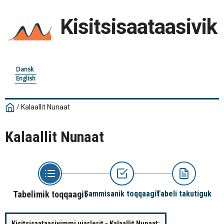
Kisitsisaataasivik
Dansk
English
/
Kalaallit Nunaat
Kalaallit Nunaat
Tabelimik toqqaagit
Sammisanik toqqaagit
Tabeli takutiguk
Kisitsisaataasivimmi ujarlerit - Kalaallit Nunaat: