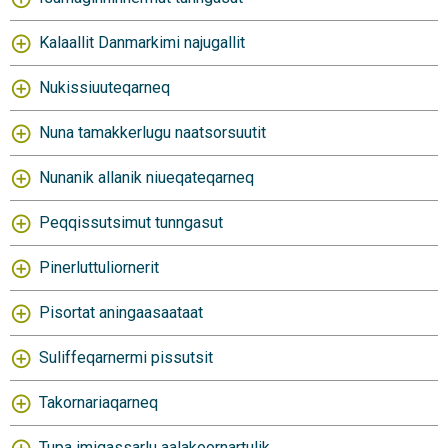
Kalaallit Danmarkimi najugallit
Nukissiuuteqarneq
Nuna tamakkerlugu naatsorsuutit
Nunanik allanik niueqateqarneq
Peqqissutsimut tunngasut
Pinerluttuliornerit
Pisortat aningaasaataat
Suliffeqarnermi pissutsit
Takornariaqarneq
Tupa imigassarlu aalakoornartulik