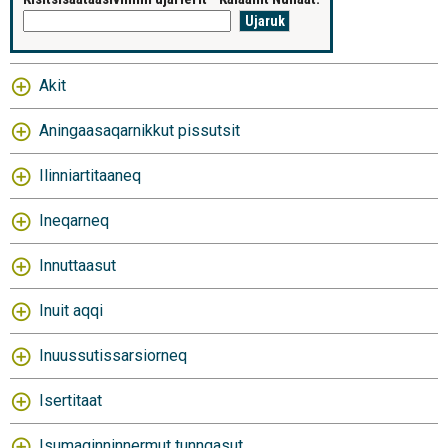
Akit
Aningaasaqarnikkut pissutsit
Ilinniartitaaneq
Ineqarneq
Innuttaasut
Inuit aqqi
Inuussutissarsiorneq
Isertitaat
Isumaginninnermut tunngasut