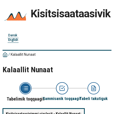
Kisitsisaataasivik
Dansk
English
/
Kalaallit Nunaat
Kalaallit Nunaat
Tabelimik toqqaagit
Sammisanik toqqaagit
Tabeli takutiguk
Kisitsisaataasivimmi ujarlerit - Kalaallit Nunaat: