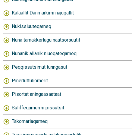
Kalaallit Danmarkimi najugallit
Nukissiuuteqarneq
Nuna tamakkerlugu naatsorsuutit
Nunanik allanik niueqateqarneq
Peqqissutsimut tunngasut
Pinerluttuliornerit
Pisortat aningaasaataat
Suliffeqarnermi pissutsit
Takornariaqarneq
Tupa imigassarlu aalakoornartulik