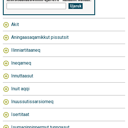
Akit
Aningaasaqarnikkut pissutsit
Ilinniartitaaneq
Ineqarneq
Innuttaasut
Inuit aqqi
Inuussutissarsiorneq
Isertitaat
Isumaginninnermut tunngasut