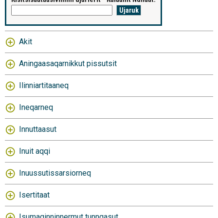
Akit
Aningaasaqarnikkut pissutsit
Ilinniartitaaneq
Ineqarneq
Innuttaasut
Inuit aqqi
Inuussutissarsiorneq
Isertitaat
Isumaginninnermut tunngasut