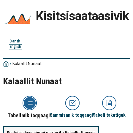
Kisitsisaataasivik
Dansk
English
/
Kalaallit Nunaat
Kalaallit Nunaat
Tabelimik toqqaagit
Sammisanik toqqaagit
Tabeli takutiguk
Kisitsisaataasivimmi ujarlerit - Kalaallit Nunaat: