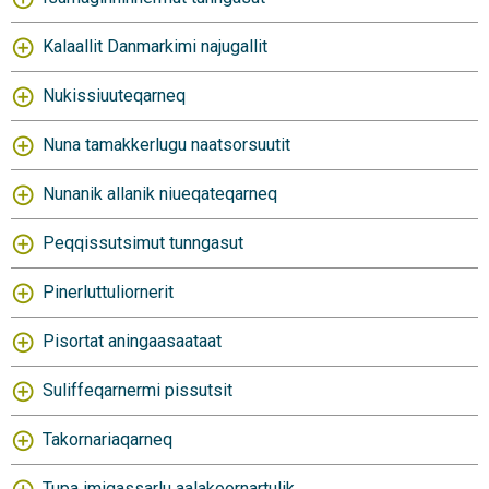
Kalaallit Danmarkimi najugallit
Nukissiuuteqarneq
Nuna tamakkerlugu naatsorsuutit
Nunanik allanik niueqateqarneq
Peqqissutsimut tunngasut
Pinerluttuliornerit
Pisortat aningaasaataat
Suliffeqarnermi pissutsit
Takornariaqarneq
Tupa imigassarlu aalakoornartulik