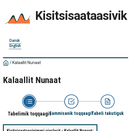
Kisitsisaataasivik
Dansk
English
/
Kalaallit Nunaat
Kalaallit Nunaat
Tabelimik toqqaagit
Sammisanik toqqaagit
Tabeli takutiguk
Kisitsisaataasivimmi ujarlerit - Kalaallit Nunaat: