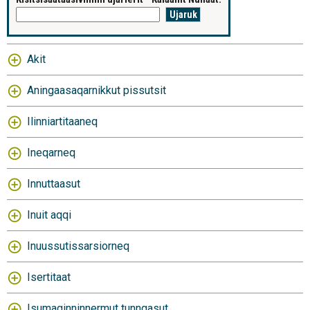
Akit
Aningaasaqarnikkut pissutsit
Ilinniartitaaneq
Ineqarneq
Innuttaasut
Inuit aqqi
Inuussutissarsiorneq
Isertitaat
Isumaginninnermut tunngasut