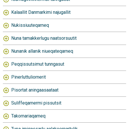
Kalaallit Danmarkimi najugallit
Nukissiuuteqarneq
Nuna tamakkerlugu naatsorsuutit
Nunanik allanik niueqateqarneq
Peqqissutsimut tunngasut
Pinerluttuliornerit
Pisortat aningaasaataat
Suliffeqarnermi pissutsit
Takornariaqarneq
Tupa imigassarlu aalakoornartulik