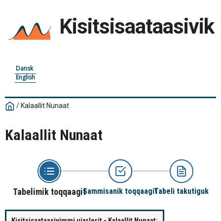
Kisitsisaataasivik
Dansk
English
/
Kalaallit Nunaat
Kalaallit Nunaat
Tabelimik toqqaagit
Sammisanik toqqaagit
Tabeli takutiguk
Kisitsisaataasivimmi ujarlerit - Kalaallit Nunaat: