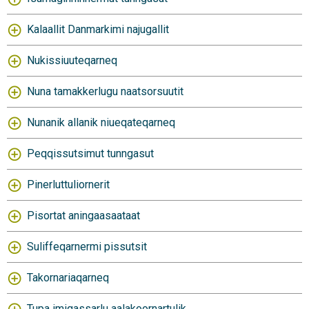
Kalaallit Danmarkimi najugallit
Nukissiuuteqarneq
Nuna tamakkerlugu naatsorsuutit
Nunanik allanik niueqateqarneq
Peqqissutsimut tunngasut
Pinerluttuliornerit
Pisortat aningaasaataat
Suliffeqarnermi pissutsit
Takornariaqarneq
Tupa imigassarlu aalakoornartulik