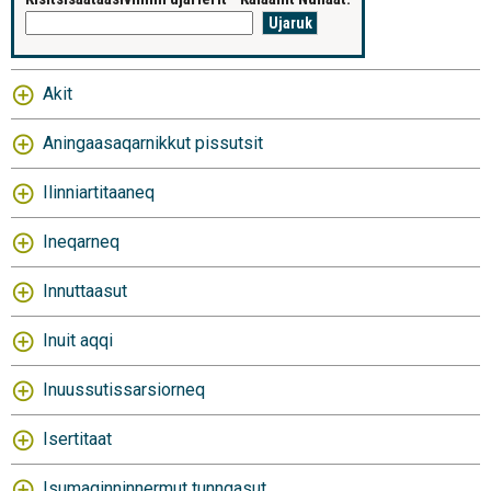
Akit
Aningaasaqarnikkut pissutsit
Ilinniartitaaneq
Ineqarneq
Innuttaasut
Inuit aqqi
Inuussutissarsiorneq
Isertitaat
Isumaginninnermut tunngasut