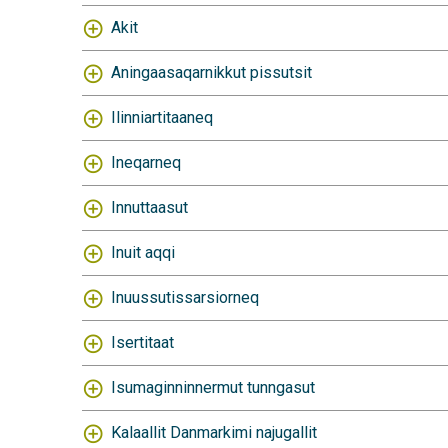
Akit
Aningaasaqarnikkut pissutsit
Ilinniartitaaneq
Ineqarneq
Innuttaasut
Inuit aqqi
Inuussutissarsiorneq
Isertitaat
Isumaginninnermut tunngasut
Kalaallit Danmarkimi najugallit