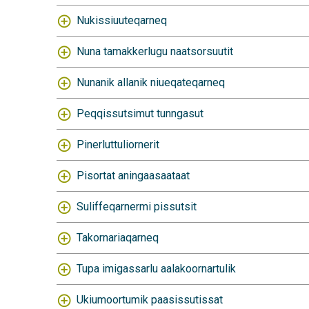
Nukissiuuteqarneq
Nuna tamakkerlugu naatsorsuutit
Nunanik allanik niueqateqarneq
Peqqissutsimut tunngasut
Pinerluttuliornerit
Pisortat aningaasaataat
Suliffeqarnermi pissutsit
Takornariaqarneq
Tupa imigassarlu aalakoornartulik
Ukiumoortumik paasissutissat