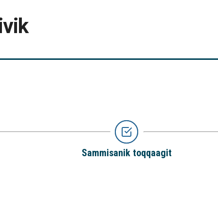
ivik
Sammisanik toqqaagit