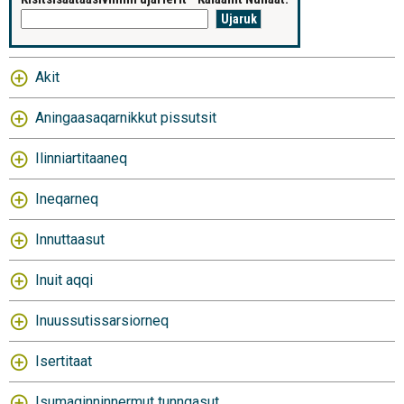
Akit
Aningaasaqarnikkut pissutsit
Ilinniartitaaneq
Ineqarneq
Innuttaasut
Inuit aqqi
Inuussutissarsiorneq
Isertitaat
Isumaginninnermut tunngasut