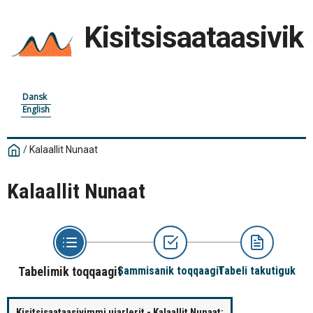
Kisitsisaataasivik
Dansk
English
/
Kalaallit Nunaat
Kalaallit Nunaat
Tabelimik toqqaagit
Sammisanik toqqaagit
Tabeli takutiguk
Kisitsisaataasivimmi ujarlerit - Kalaallit Nunaat: