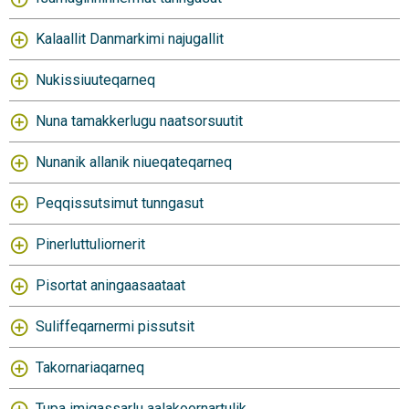
Kalaallit Danmarkimi najugallit
Nukissiuuteqarneq
Nuna tamakkerlugu naatsorsuutit
Nunanik allanik niueqateqarneq
Peqqissutsimut tunngasut
Pinerluttuliornerit
Pisortat aningaasaataat
Suliffeqarnermi pissutsit
Takornariaqarneq
Tupa imigassarlu aalakoornartulik