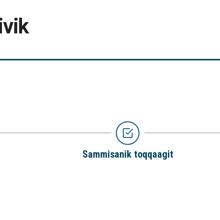
ivik
Sammisanik toqqaagit