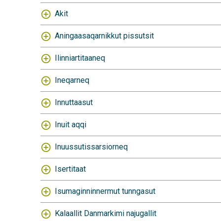
Akit
Aningaasaqarnikkut pissutsit
Ilinniartitaaneq
Ineqarneq
Innuttaasut
Inuit aqqi
Inuussutissarsiorneq
Isertitaat
Isumaginninnermut tunngasut
Kalaallit Danmarkimi najugallit