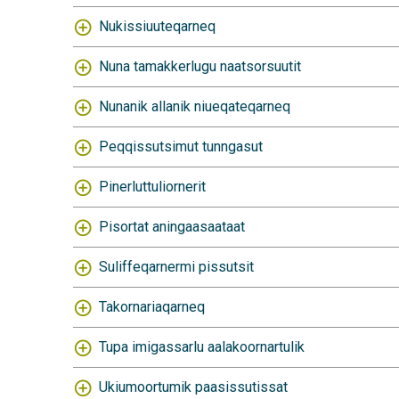
Nukissiuuteqarneq
Nuna tamakkerlugu naatsorsuutit
Nunanik allanik niueqateqarneq
Peqqissutsimut tunngasut
Pinerluttuliornerit
Pisortat aningaasaataat
Suliffeqarnermi pissutsit
Takornariaqarneq
Tupa imigassarlu aalakoornartulik
Ukiumoortumik paasissutissat