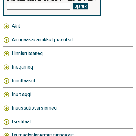
Akit
Aningaasaqarnikkut pissutsit
Ilinniartitaaneq
Ineqarneq
Innuttaasut
Inuit aqqi
Inuussutissarsiorneq
Isertitaat
Isumaginninnermut tunngasut