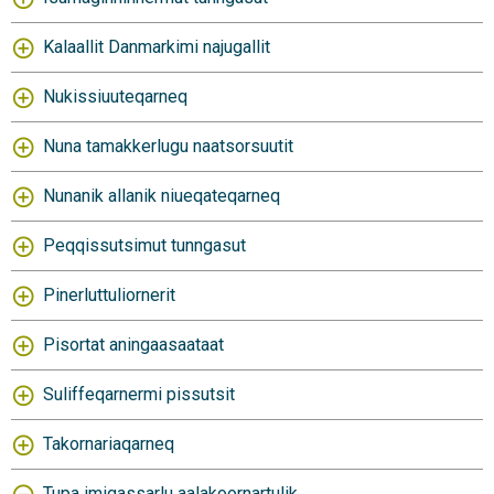
Kalaallit Danmarkimi najugallit
Nukissiuuteqarneq
Nuna tamakkerlugu naatsorsuutit
Nunanik allanik niueqateqarneq
Peqqissutsimut tunngasut
Pinerluttuliornerit
Pisortat aningaasaataat
Suliffeqarnermi pissutsit
Takornariaqarneq
Tupa imigassarlu aalakoornartulik