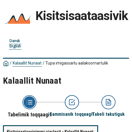
Kisitsisaataasivik
Dansk
English
/
Kalaallit Nunaat
/
Tupa imigassarlu aalakoornartulik
Kalaallit Nunaat
Tabelimik toqqaagit
Sammisanik toqqaagit
Tabeli takutiguk
Kisitsisaataasivimmi ujarlerit - Kalaallit Nunaat: