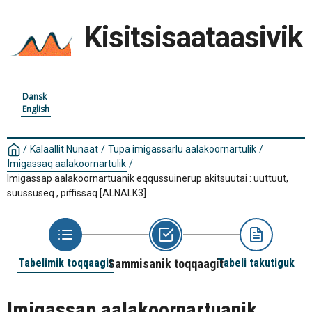
Kisitsisaataasivik
Dansk
English
/
Kalaallit Nunaat
/
Tupa imigassarlu aalakoornartulik
/
Imigassaq aalakoornartulik
/
Imigassap aalakoornartuanik eqqussuinerup akitsuutai : uuttuut,
suussuseq , piffissaq
[ALNALK3]
Tabelimik toqqaagit
Sammisanik toqqaagit
Tabeli takutiguk
Imigassap aalakoornartuanik