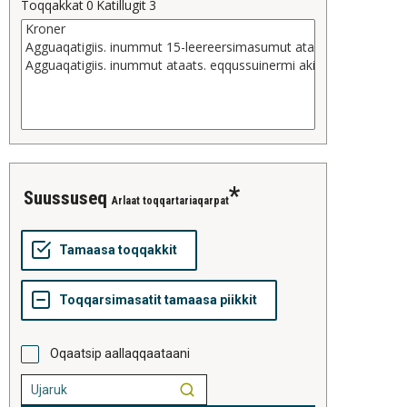
Toqqakkat
0
Katillugit
3
suussuseq
Arlaat toqqartariaqarpat
Oqaatsip aallaqqaataani