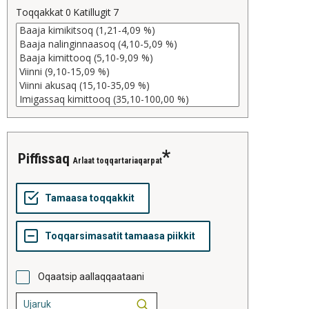
Toqqakkat
0
Katillugit
7
piffissaq
Arlaat toqqartariaqarpat
Oqaatsip aallaqqaataani