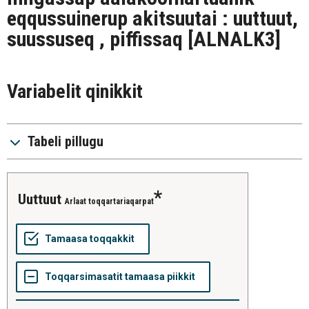
eqqussuinerup akitsuutai : uuttuut,
suussuseq , piffissaq
[ALNALK3]
Variabelit qinikkit
Tabeli pillugu
uuttuut
Arlaat toqqartariaqarpat