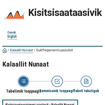
Kisitsisaataasivik
Dansk
English
/
Kalaallit Nunaat
/
Suliffeqarnermi pissutsit
Kalaallit Nunaat
Tabelimik toqqaagit
Sammisanik toqqaagit
Tabeli takutiguk
Kisitsisaataasivimmi ujarlerit - Kalaallit Nunaat: