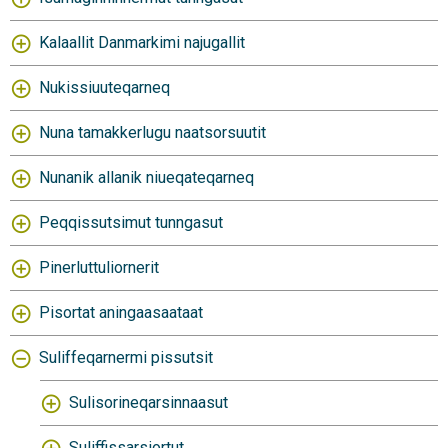
Kalaallit Danmarkimi najugallit
Nukissiuuteqarneq
Nuna tamakkerlugu naatsorsuutit
Nunanik allanik niueqateqarneq
Peqqissutsimut tunngasut
Pinerluttuliornerit
Pisortat aningaasaataat
Suliffeqarnermi pissutsit
Sulisorineqarsinnaasut
Suliffissarsiortut