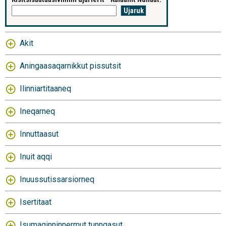
Akit
Aningaasaqarnikkut pissutsit
Ilinniartitaaneq
Ineqarneq
Innuttaasut
Inuit aqqi
Inuussutissarsiorneq
Isertitaat
Isumaginninnermut tunngasut