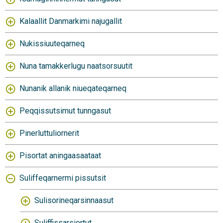
Kalaallit Danmarkimi najugallit
Nukissiuuteqarneq
Nuna tamakkerlugu naatsorsuutit
Nunanik allanik niueqateqarneq
Peqqissutsimut tunngasut
Pinerluttuliornerit
Pisortat aningaasaataat
Suliffeqarnermi pissutsit
Sulisorineqarsinnaasut
Suliffissarsiortut