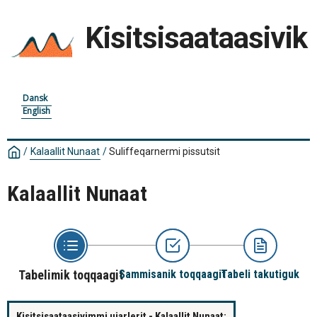
Kisitsisaataasivik
Dansk
English
/
Kalaallit Nunaat
/
Suliffeqarnermi pissutsit
Kalaallit Nunaat
Tabelimik toqqaagit
Sammisanik toqqaagit
Tabeli takutiguk
Kisitsisaataasivimmi ujarlerit - Kalaallit Nunaat: