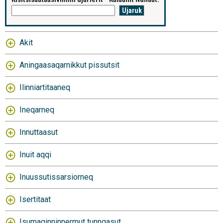
Akit
Aningaasaqarnikkut pissutsit
Ilinniartitaaneq
Ineqarneq
Innuttaasut
Inuit aqqi
Inuussutissarsiorneq
Isertitaat
Isumaginninnermut tunngasut