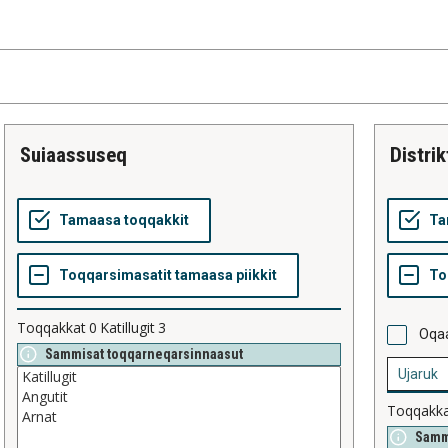
suiaassuseq
distrik
Toqqakkat
0
Katillugit
3
Oqaa
Sammisat toqqarneqarsinnaasut
Toqqakk
Samm