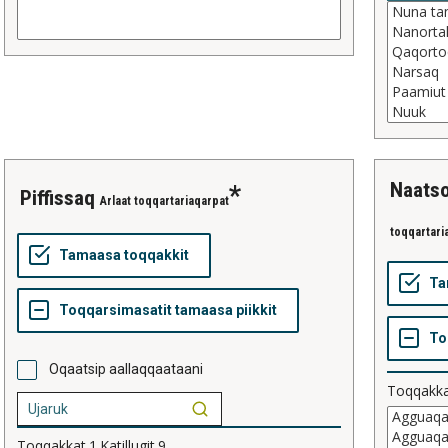
naats
piffissaq
Arlaat toqqartariaqarpat
toqqartari
Oqaatsip aallaqqaataani
Toqqakk
Toqqakkat
1
Katillugit
9