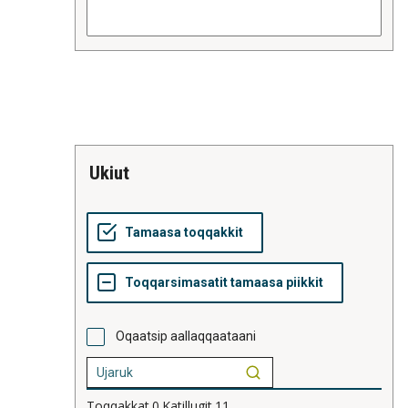
ukiut
Oqaatsip aallaqqaataani
Toqqakkat
0
Katillugit
11