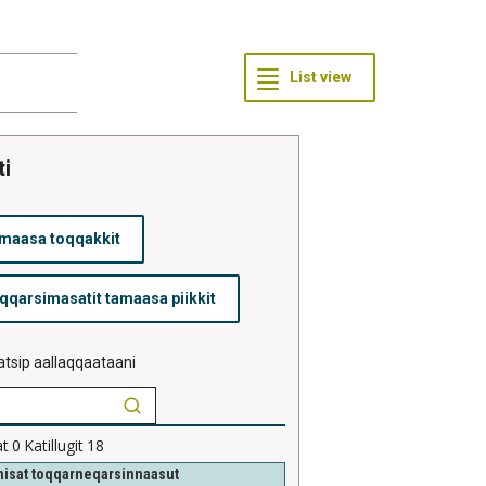
ti
tsip aallaqqaataani
at
0
Katillugit
18
isat toqqarneqarsinnaasut