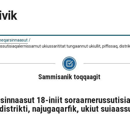
ivik
ineqarsinnaasut
/
utisiaqalernissamut ukiussarititat tungaannut ukiullit, piffissaq, distrik
Sammisanik toqqaagit
sinnaasut 18-iniit soraarnerussutisi
 distrikti, najugaqarfik, ukiut suiaas