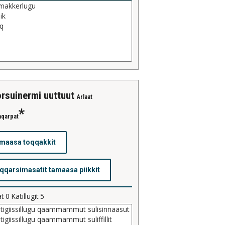
orsuinermi uuttuut
Arlaat
aqarpat
at
0
Katillugit
5