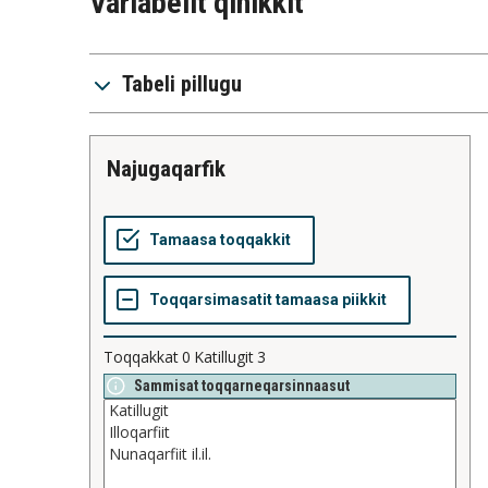
Variabelit qinikkit
Tabeli pillugu
najugaqarfik
Toqqakkat
0
Katillugit
3
Sammisat toqqarneqarsinnaasut