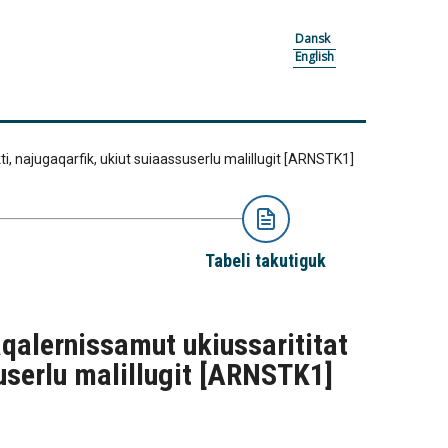
Dansk
English
ti, najugaqarfik, ukiut suiaassuserlu malillugit
[ARNSTK1]
Tabeli takutiguk
aqalernissamut ukiussarititat
suserlu malillugit
[ARNSTK1]