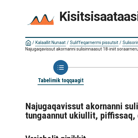
Kisitsisaataas
/
Kalaallit Nunaat
/
Suliffeqarnermi pissutsit
/
Sulisor
Najugaqavissut akornanni sulisinnaasut 18-iniit soraarneruss
Tabelimik toqqaagit
Najugaqavissut akornanni suli
tungaannut ukiullit, piffissaq,