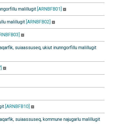
nngorfillu malillugit
[ARNBFB01]
llu malillugit
[ARNBFB02]
ARNBFB03]
aqarfik, suiaassuseq, ukiut inunngorfillu malillugit
]
git
[ARNBFB10]
iaqarfik, suiaassuseq, kommune najugarlu malillugit