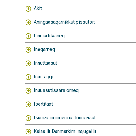
Akit
Aningaasaqarnikkut pissutsit
Ilinniartitaaneq
Ineqarneq
Innuttaasut
Inuit aqqi
Inuussutissarsiorneq
Isertitaat
Isumaginninnermut tunngasut
Kalaallit Danmarkimi najugallit