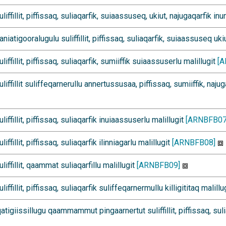
fillit, piffissaq, suliaqarfik, suiaassuseq, ukiut, najugaqarfik inu
atigooralugulu suliffillit, piffissaq, suliaqarfik, suiaassuseq ukiu
ffillit, piffissaq, suliaqarfik, sumiiffik suiaassuserlu malillugit
[
ffillit suliffeqarnerullu annertussusaa, piffissaq, sumiiffik, najug
ffillit, piffissaq, suliaqarfik inuiaassuserlu malillugit
[ARNBFB07
fillit, piffissaq, suliaqarfik ilinniagarlu malillugit
[ARNBFB08]
ffillit, qaammat suliaqarfillu malillugit
[ARNBFB09]
fillit, piffissaq, suliaqarfik suliffeqarnermullu killigititaq malillu
giissillugu qaammammut pingaarnertut suliffillit, piffissaq, sul