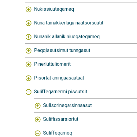
Nukissiuuteqarneq
Nuna tamakkerlugu naatsorsuutit
Nunanik allanik niueqateqarneq
Peqqissutsimut tunngasut
Pinerluttuliornerit
Pisortat aningaasaataat
Suliffeqarnermi pissutsit
Sulisorineqarsinnaasut
Suliffissarsiortut
Suliffeqarneq