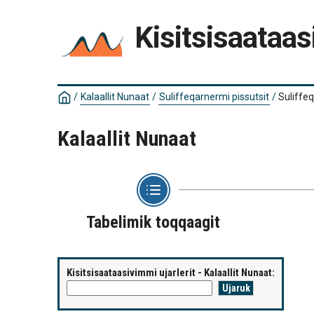
Kisitsisaataas
/
Kalaallit Nunaat
/
Suliffeqarnermi pissutsit
/
Suliffe
Kalaallit Nunaat
Tabelimik toqqaagit
Kisitsisaataasivimmi ujarlerit - Kalaallit Nunaat: