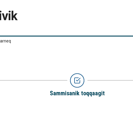
ivik
qarneq
Sammisanik toqqaagit