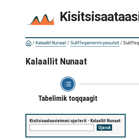
Kisitsisaataas
/
Kalaallit Nunaat
/
Suliffeqarnermi pissutsit
/
Suliffe
Kalaallit Nunaat
Tabelimik toqqaagit
Kisitsisaataasivimmi ujarlerit - Kalaallit Nunaat: