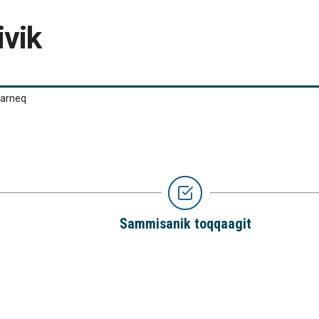
ivik
qarneq
Sammisanik toqqaagit