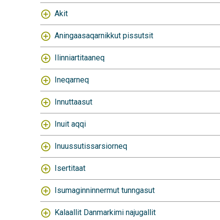
Akit
Aningaasaqarnikkut pissutsit
Ilinniartitaaneq
Ineqarneq
Innuttaasut
Inuit aqqi
Inuussutissarsiorneq
Isertitaat
Isumaginninnermut tunngasut
Kalaallit Danmarkimi najugallit