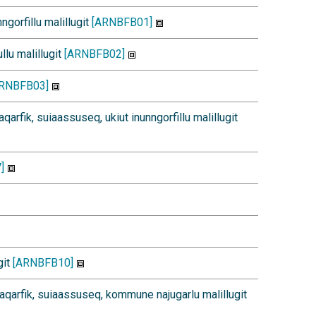
nngorfillu malillugit
[ARNBFB01]
llu malillugit
[ARNBFB02]
ARNBFB03]
aqarfik, suiaassuseq, ukiut inunngorfillu malillugit
]
git
[ARNBFB10]
iaqarfik, suiaassuseq, kommune najugarlu malillugit