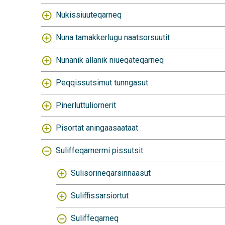
Nukissiuuteqarneq
Nuna tamakkerlugu naatsorsuutit
Nunanik allanik niueqateqarneq
Peqqissutsimut tunngasut
Pinerluttuliornerit
Pisortat aningaasaataat
Suliffeqarnermi pissutsit
Sulisorineqarsinnaasut
Suliffissarsiortut
Suliffeqarneq