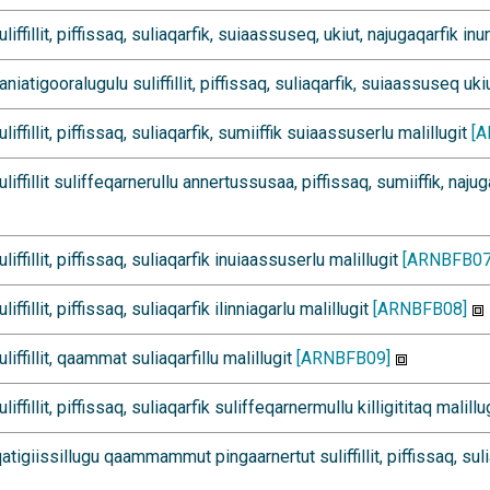
fillit, piffissaq, suliaqarfik, suiaassuseq, ukiut, najugaqarfik inu
atigooralugulu suliffillit, piffissaq, suliaqarfik, suiaassuseq ukiu
ffillit, piffissaq, suliaqarfik, sumiiffik suiaassuserlu malillugit
[
ffillit suliffeqarnerullu annertussusaa, piffissaq, sumiiffik, najug
ffillit, piffissaq, suliaqarfik inuiaassuserlu malillugit
[ARNBFB07
fillit, piffissaq, suliaqarfik ilinniagarlu malillugit
[ARNBFB08]
ffillit, qaammat suliaqarfillu malillugit
[ARNBFB09]
fillit, piffissaq, suliaqarfik suliffeqarnermullu killigititaq malillu
giissillugu qaammammut pingaarnertut suliffillit, piffissaq, sul