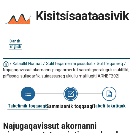
Kisitsisaataasivik
Dansk
English
/
Kalaallit Nunaat
/
Suliffeqarnermi pissutsit
/
Suliffeqarneq
/
Najugaqavissut akornanni pingaarnertut saniatigooralugulu suliffillit,
piffissaq, suliaqarfik, suiaassuseq ukiullu malillugit
[ARNBFB02]
Tabelimik toqqaagit
Sammisanik toqqaagit
Tabeli takutiguk
Najugaqavissut akornanni