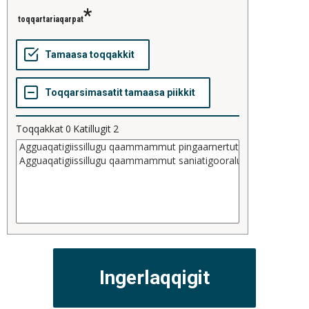
toqqartariaqarpat
Toqqakkat
0
Katillugit
2