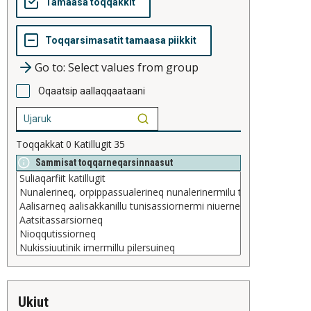
Go to: Select values from group
Oqaatsip aallaqqaataani
Toqqakkat
0
Katillugit
35
Sammisat toqqarneqarsinnaasut
ukiut