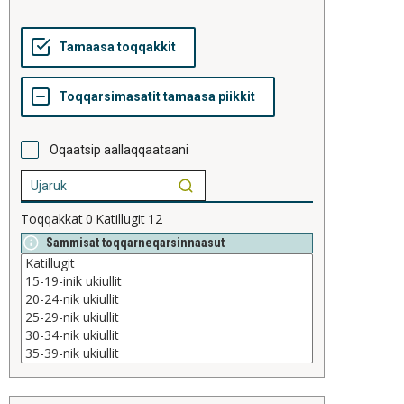
Oqaatsip aallaqqaataani
Toqqakkat
0
Katillugit
12
Sammisat toqqarneqarsinnaasut