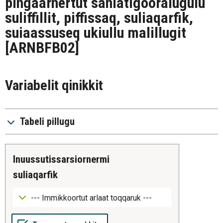
pingaarnertut saniatigooralugulu
suliffillit, piffissaq, suliaqarfik,
suiaassuseq ukiullu malillugit
[ARNBFB02]
Variabelit qinikkit
Tabeli pillugu
inuussutissarsiornermi
suliaqarfik