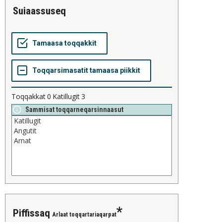
suiaassuseq
Toqqakkat
0
Katillugit
3
Sammisat toqqarneqarsinnaasut
piffissaq
Arlaat toqqartariaqarpat