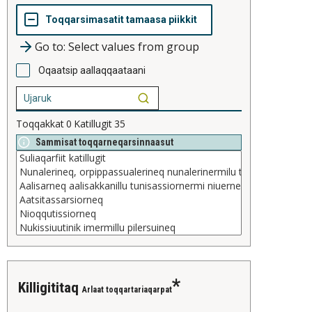
Go to: Select values from group
Oqaatsip aallaqqaataani
Toqqakkat
0
Katillugit
35
Sammisat toqqarneqarsinnaasut
killigititaq
Arlaat toqqartariaqarpat