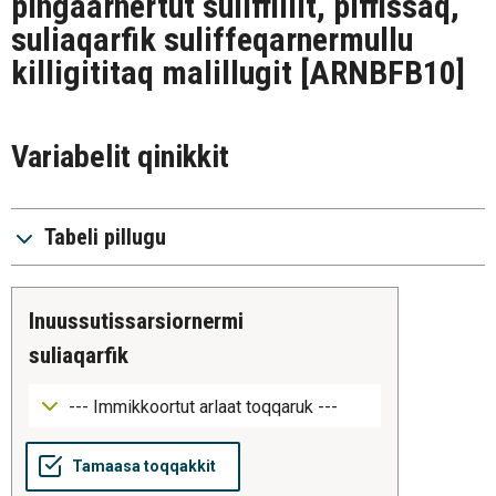
pingaarnertut suliffillit, piffissaq,
suliaqarfik suliffeqarnermullu
killigititaq malillugit
[ARNBFB10]
Variabelit qinikkit
Tabeli pillugu
inuussutissarsiornermi
suliaqarfik