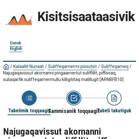
Kisitsisaataasivik
Dansk
English
/
Kalaallit Nunaat
/
Suliffeqarnermi pissutsit
/
Suliffeqarneq
/
Najugaqavissut akornanni pingaarnertut suliffillit, piffissaq,
suliaqarfik suliffeqarnermullu killigititaq malillugit
[ARNBFB10]
Tabelimik toqqaagit
Sammisanik toqqaagit
Tabeli takutiguk
Najugaqavissut akornanni