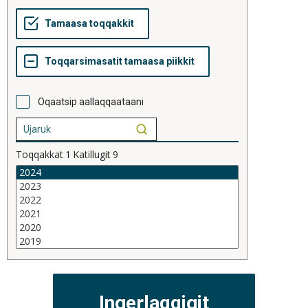
Oqaatsip aallaqqaataani
Toqqakkat
1
Katillugit
9