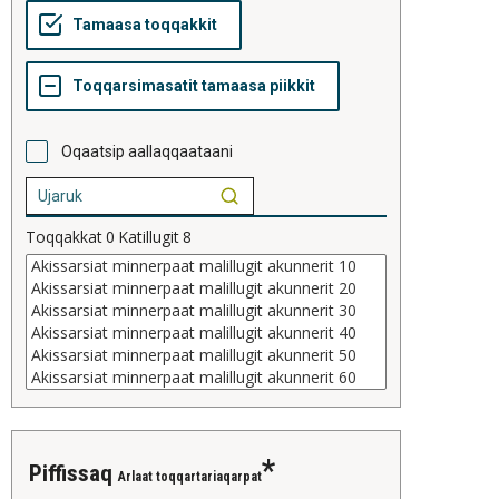
Oqaatsip aallaqqaataani
Toqqakkat
0
Katillugit
8
piffissaq
Arlaat toqqartariaqarpat