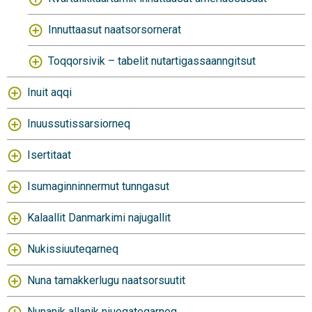
Innuttaasut naatsorsornerat
Toqqorsivik – tabelit nutartigassaanngitsut
Inuit aqqi
Inuussutissarsiorneq
Isertitaat
Isumaginninnermut tunngasut
Kalaallit Danmarkimi najugallit
Nukissiuuteqarneq
Nuna tamakkerlugu naatsorsuutit
Nunanik allanik niueqateqarneq