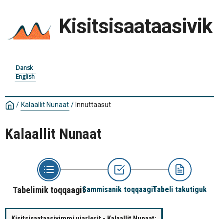
Kisitsisaataasivik
Dansk
English
/
Kalaallit Nunaat
/
Innuttaasut
Kalaallit Nunaat
Tabelimik toqqaagit
Sammisanik toqqaagit
Tabeli takutiguk
Kisitsisaataasivimmi ujarlerit - Kalaallit Nunaat: