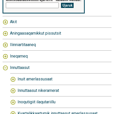
Akit
Aningaasaqarnikkut pissutsit
Ilinniartitaaneq
Ineqarneq
Innuttaasut
Inuit amerlassusaat
Innuttaasut nikerarnerat
Inoqutigiit ilaqutariillu
Kvartalikkaartumik innuttaasut amerlassusaat