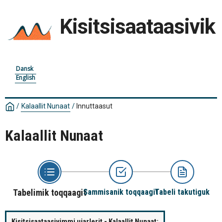
Kisitsisaataasivik
Dansk
English
/
Kalaallit Nunaat
/
Innuttaasut
Kalaallit Nunaat
Tabelimik toqqaagit
Sammisanik toqqaagit
Tabeli takutiguk
Kisitsisaataasivimmi ujarlerit - Kalaallit Nunaat: