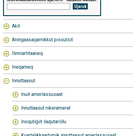
Akit
Aningaasaqarnikkut pissutsit
Ilinniartitaaneq
Ineqarneq
Innuttaasut
Inuit amerlassusaat
Innuttaasut nikerarnerat
Inoqutigiit ilaqutariillu
Kvartalikkaartumik innuttaasut amerlassusaat