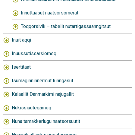
Innuttaasut naatsorsornerat
Toqqorsivik – tabelit nutartigassaanngitsut
Inuit aqqi
Inuussutissarsiorneq
Isertitaat
Isumaginninnermut tunngasut
Kalaallit Danmarkimi najugallit
Nukissiuuteqarneq
Nuna tamakkerlugu naatsorsuutit
Nunanik allanik niueqateqarneq