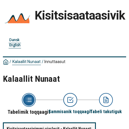
Kisitsisaataasivik
Dansk
English
/
Kalaallit Nunaat
/
Innuttaasut
Kalaallit Nunaat
Tabelimik toqqaagit
Sammisanik toqqaagit
Tabeli takutiguk
Kisitsisaataasivimmi ujarlerit - Kalaallit Nunaat: