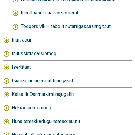
Innuttaasut naatsorsornerat
Toqqorsivik – tabelit nutartigassaanngitsut
Inuit aqqi
Inuussutissarsiorneq
Isertitaat
Isumaginninnermut tunngasut
Kalaallit Danmarkimi najugallit
Nukissiuuteqarneq
Nuna tamakkerlugu naatsorsuutit
Nunanik allanik niueqateqarneq