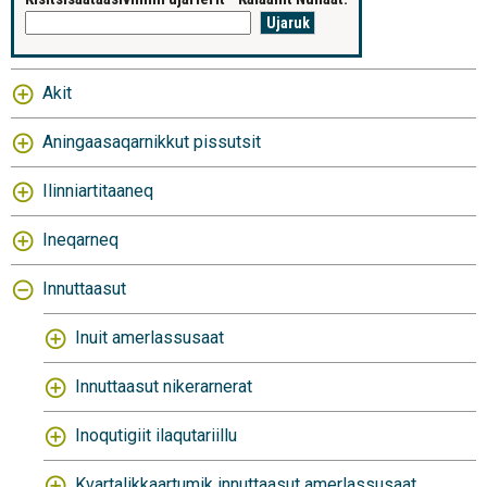
Akit
Aningaasaqarnikkut pissutsit
Ilinniartitaaneq
Ineqarneq
Innuttaasut
Inuit amerlassusaat
Innuttaasut nikerarnerat
Inoqutigiit ilaqutariillu
Kvartalikkaartumik innuttaasut amerlassusaat