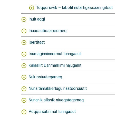
Toqqorsivik – tabelit nutartigassaanngitsut
Inuit aqqi
Inuussutissarsiorneq
Isertitaat
Isumaginninnermut tunngasut
Kalaallit Danmarkimi najugallit
Nukissiuuteqarneq
Nuna tamakkerlugu naatsorsuutit
Nunanik allanik niueqateqarneq
Peqqissutsimut tunngasut