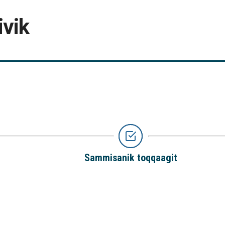
ivik
Sammisanik toqqaagit