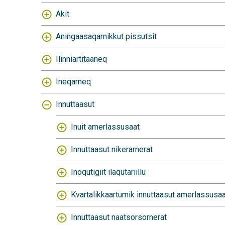
Akit
Aningaasaqarnikkut pissutsit
Ilinniartitaaneq
Ineqarneq
Innuttaasut
Inuit amerlassusaat
Innuttaasut nikerarnerat
Inoqutigiit ilaqutariillu
Kvartalikkaartumik innuttaasut amerlassusaa
Innuttaasut naatsorsornerat