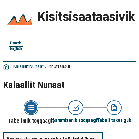
Kisitsisaataasivik
Dansk
English
/
Kalaallit Nunaat
/
Innuttaasut
Kalaallit Nunaat
Tabelimik toqqaagit
Sammisanik toqqaagit
Tabeli takutiguk
Kisitsisaataasivimmi ujarlerit - Kalaallit Nunaat: