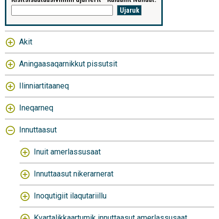
Akit
Aningaasaqarnikkut pissutsit
Ilinniartitaaneq
Ineqarneq
Innuttaasut
Inuit amerlassusaat
Innuttaasut nikerarnerat
Inoqutigiit ilaqutariillu
Kvartalikkaartumik innuttaasut amerlassusaat