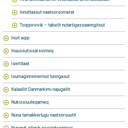
Innuttaasut naatsorsornerat
Toqqorsivik – tabelit nutartigassaanngitsut
Inuit aqqi
Inuussutissarsiorneq
Isertitaat
Isumaginninnermut tunngasut
Kalaallit Danmarkimi najugallit
Nukissiuuteqarneq
Nuna tamakkerlugu naatsorsuutit
Nunanik allanik niueqateqarneq