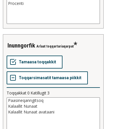
inunngorfik
Arlaat toqqartariaqarpat
Toqqakkat
0
Katillugit
3