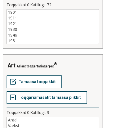
Toqqakkat
0
Katillugit
72
art
Arlaat toqqartariaqarpat
Toqqakkat
0
Katillugit
3