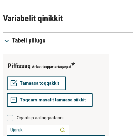
Variabelit qinikkit
Tabeli pillugu
piffissaq
Arlaat toqqartariaqarpat
Oqaatsip aallaqqaataani