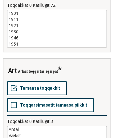
Toqqakkat
0
Katillugit
72
art
Arlaat toqqartariaqarpat
Toqqakkat
0
Katillugit
3