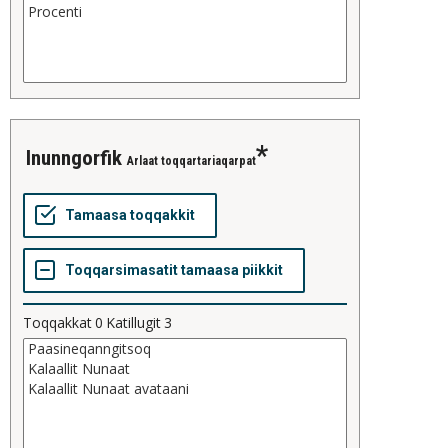
inunngorfik
Arlaat toqqartariaqarpat
Toqqakkat
0
Katillugit
3