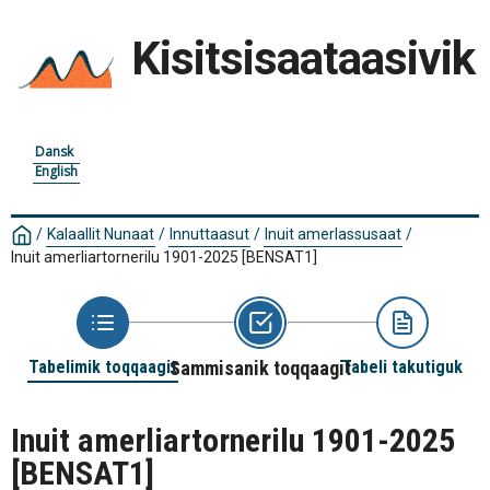
Kisitsisaataasivik
Dansk
English
/
Kalaallit Nunaat
/
Innuttaasut
/
Inuit amerlassusaat
/
Inuit amerliartornerilu 1901-2025
[BENSAT1]
Tabelimik toqqaagit
Sammisanik toqqaagit
Tabeli takutiguk
Inuit amerliartornerilu 1901-2025
[BENSAT1]