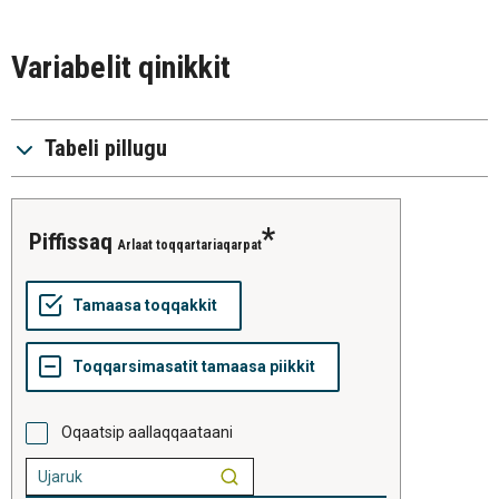
Variabelit qinikkit
Tabeli pillugu
piffissaq
Arlaat toqqartariaqarpat
Oqaatsip aallaqqaataani