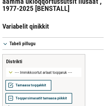
aamma ukioqqortussutsit ilusaat ,
1977-2025
[BENSTALL]
Variabelit qinikkit
Tabeli pillugu
distrikti