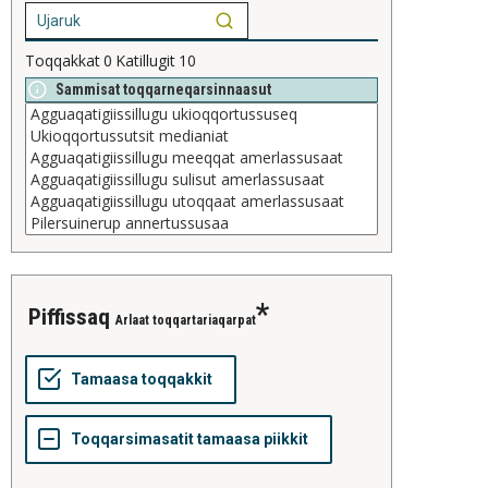
Toqqakkat
0
Katillugit
10
Sammisat toqqarneqarsinnaasut
piffissaq
Arlaat toqqartariaqarpat