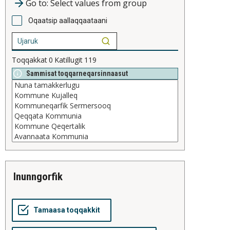
Go to: Select values from group
Oqaatsip aallaqqaataani
Toqqakkat
0
Katillugit
119
Sammisat toqqarneqarsinnaasut
inunngorfik