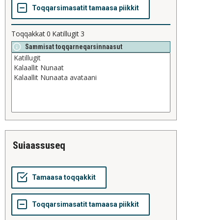
Toqqakkat
0
Katillugit
3
Sammisat toqqarneqarsinnaasut
suiaassuseq