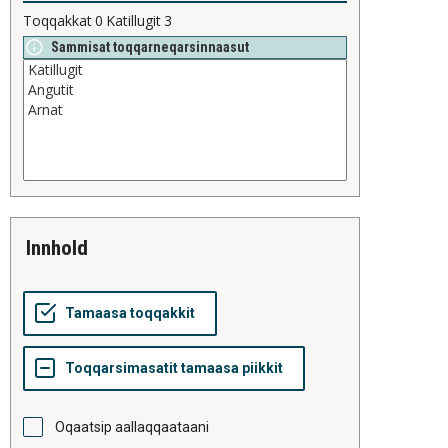
Toqqakkat
0
Katillugit
3
Sammisat toqqarneqarsinnaasut
innhold
Oqaatsip aallaqqaataani