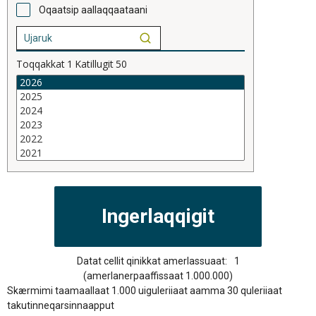
Oqaatsip aallaqqaataani
Toqqakkat
1
Katillugit
50
Datat cellit qinikkat amerlassuaat:
1
(amerlanerpaaffissaat 1.000.000)
Skærmimi taamaallaat 1.000 uiguleriiaat aamma 30 quleriiaat
takutinneqarsinnaapput