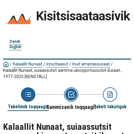
Kisitsisaataasivik
Dansk
English
/
Kalaallit Nunaat
/
Innuttaasut
/
Inuit amerlassusaat
/
Kalaallit Nunaat, suiaassutsit aamma ukioqqortussutsit ilusaat ,
1977-2025
[BENSTALL]
Tabelimik toqqaagit
Sammisanik toqqaagit
Tabeli takutiguk
Kalaallit Nunaat, suiaassutsit