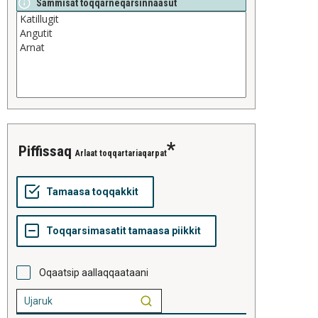
Sammisat toqqarneqarsinnaasut
piffissaq
Arlaat toqqartariaqarpat
Oqaatsip aallaqqaataani