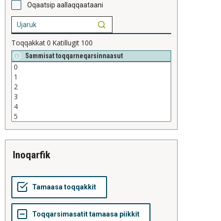
Oqaatsip aallaqqaataani
Toqqakkat
0
Katillugit
100
Sammisat toqqarneqarsinnaasut
inoqarfik