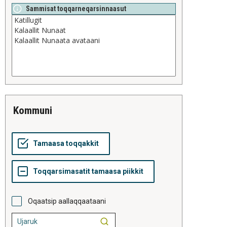
Sammisat toqqarneqarsinnaasut
kommuni
Oqaatsip aallaqqaataani