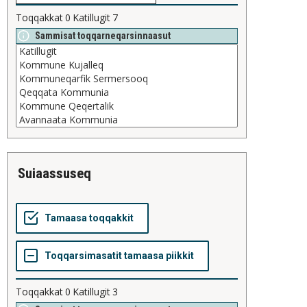
Toqqakkat
0
Katillugit
7
Sammisat toqqarneqarsinnaasut
suiaassuseq
Toqqakkat
0
Katillugit
3