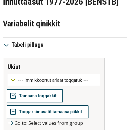
innuttaasut 1977-2026
[BENSTB]
Variabelit qinikkit
Tabeli pillugu
ukiut
Go to: Select values from group