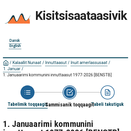
Kisitsisaataasivik
Dansk
English
/
Kalaallit Nunaat
/
Innuttaasut
/
Inuit amerlassusaat
/
1. Januar
/
1. Januaarimi kommunini innuttaasut 1977-2026
[BENSTB]
Tabelimik toqqaagit
Sammisanik toqqaagit
Tabeli takutiguk
1. Januaarimi kommunini