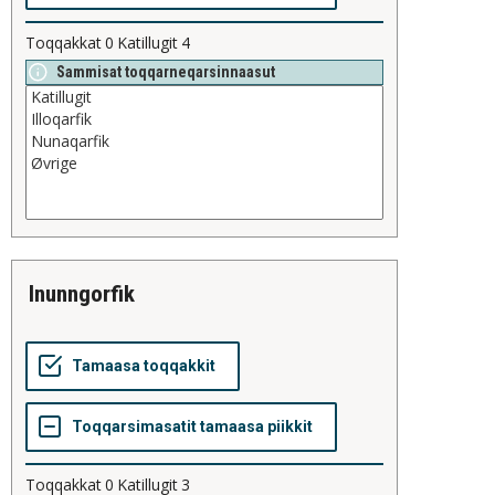
Toqqakkat
0
Katillugit
4
Sammisat toqqarneqarsinnaasut
inunngorfik
Toqqakkat
0
Katillugit
3