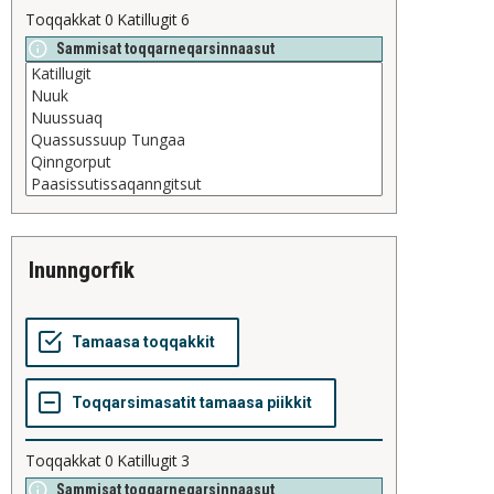
Toqqakkat
0
Katillugit
6
Sammisat toqqarneqarsinnaasut
inunngorfik
Toqqakkat
0
Katillugit
3
Sammisat toqqarneqarsinnaasut