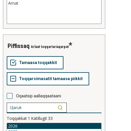
piffissaq
Arlaat toqqartariaqarpat
Oqaatsip aallaqqaataani
Toqqakkat
1
Katillugit
33