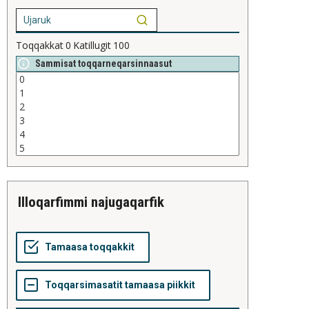
Toqqakkat
0
Katillugit
100
Sammisat toqqarneqarsinnaasut
illoqarfimmi najugaqarfik