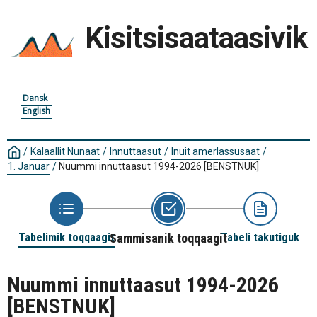
Kisitsisaataasivik
Dansk
English
/
Kalaallit Nunaat
/
Innuttaasut
/
Inuit amerlassusaat
/
1. Januar
/
Nuummi innuttaasut 1994-2026
[BENSTNUK]
Tabelimik toqqaagit
Sammisanik toqqaagit
Tabeli takutiguk
Nuummi innuttaasut 1994-2026
[BENSTNUK]