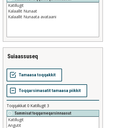
suiaassuseq
Toqqakkat
0
Katillugit
3
Sammisat toqqarneqarsinnaasut