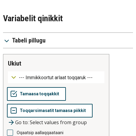
Variabelit qinikkit
Tabeli pillugu
ukiut
Go to: Select values from group
Oqaatsip aallaqqaataani