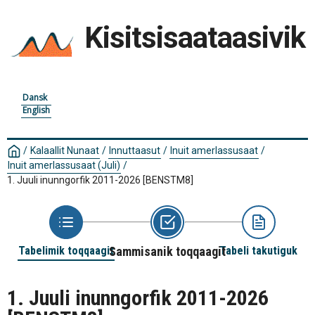
Kisitsisaataasivik
Dansk
English
/
Kalaallit Nunaat
/
Innuttaasut
/
Inuit amerlassusaat
/
Inuit amerlassusaat (Juli)
/
1. Juuli inunngorfik 2011-2026
[BENSTM8]
Tabelimik toqqaagit
Sammisanik toqqaagit
Tabeli takutiguk
1. Juuli inunngorfik 2011-2026