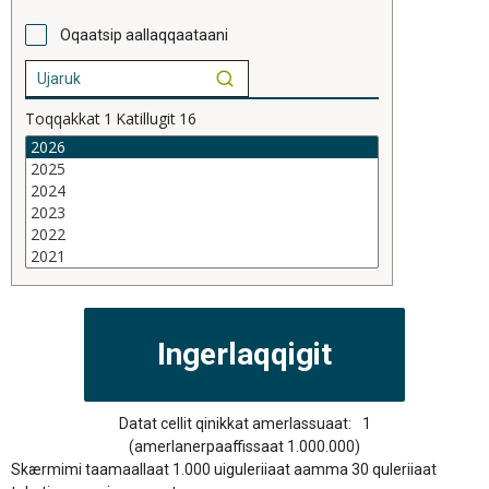
Oqaatsip aallaqqaataani
Toqqakkat
1
Katillugit
16
Datat cellit qinikkat amerlassuaat:
1
(amerlanerpaaffissaat 1.000.000)
Skærmimi taamaallaat 1.000 uiguleriiaat aamma 30 quleriiaat