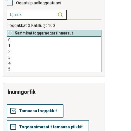
Oqaatsip aallaqqaataani
Toqqakkat
0
Katillugit
100
Sammisat toqqarneqarsinnaasut
inunngorfik