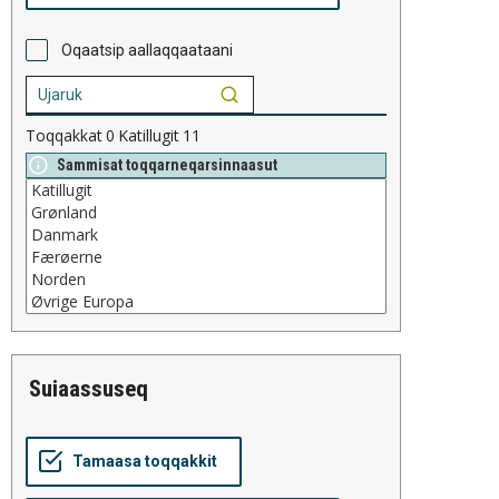
Oqaatsip aallaqqaataani
Toqqakkat
0
Katillugit
11
Sammisat toqqarneqarsinnaasut
suiaassuseq