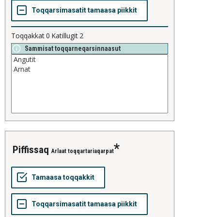
Toqqakkat
0
Katillugit
2
Sammisat toqqarneqarsinnaasut
piffissaq
Arlaat toqqartariaqarpat