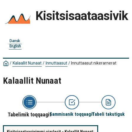
Kisitsisaataasivik
Dansk
English
/
Kalaallit Nunaat
/
Innuttaasut
/
Innuttaasut nikerarnerat
Kalaallit Nunaat
Tabelimik toqqaagit
Sammisanik toqqaagit
Tabeli takutiguk
Kisitsisaataasivimmi ujarlerit - Kalaallit Nunaat: