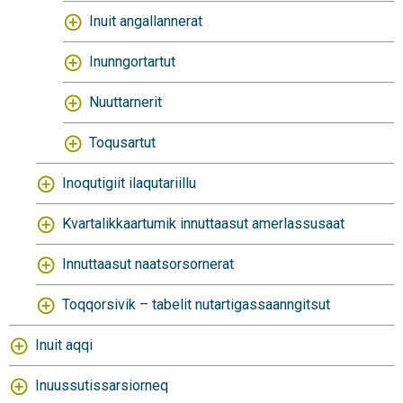
Inuit angallannerat
Inunngortartut
Nuuttarnerit
Toqusartut
Inoqutigiit ilaqutariillu
Kvartalikkaartumik innuttaasut amerlassusaat
Innuttaasut naatsorsornerat
Toqqorsivik – tabelit nutartigassaanngitsut
Inuit aqqi
Inuussutissarsiorneq