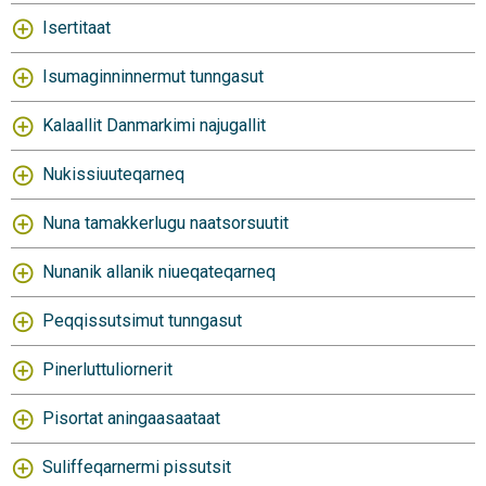
Isertitaat
Isumaginninnermut tunngasut
Kalaallit Danmarkimi najugallit
Nukissiuuteqarneq
Nuna tamakkerlugu naatsorsuutit
Nunanik allanik niueqateqarneq
Peqqissutsimut tunngasut
Pinerluttuliornerit
Pisortat aningaasaataat
Suliffeqarnermi pissutsit