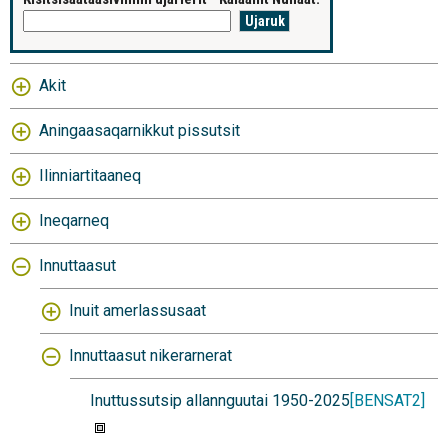
Akit
Aningaasaqarnikkut pissutsit
Ilinniartitaaneq
Ineqarneq
Innuttaasut
Inuit amerlassusaat
Innuttaasut nikerarnerat
Inuttussutsip allannguutai 1950-2025
[BENSAT2]