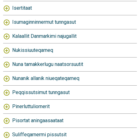
Isertitaat
Isumaginninnermut tunngasut
Kalaallit Danmarkimi najugallit
Nukissiuuteqarneq
Nuna tamakkerlugu naatsorsuutit
Nunanik allanik niueqateqarneq
Peqqissutsimut tunngasut
Pinerluttuliornerit
Pisortat aningaasaataat
Suliffeqarnermi pissutsit