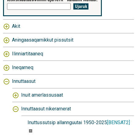
Akit
Aningaasaqarnikkut pissutsit
Ilinniartitaaneq
Ineqarneq
Innuttaasut
Inuit amerlassusaat
Innuttaasut nikerarnerat
Inuttussutsip allannguutai 1950-2025
[BENSAT2]