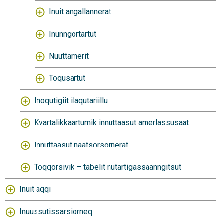
Inuit angallannerat
Inunngortartut
Nuuttarnerit
Toqusartut
Inoqutigiit ilaqutariillu
Kvartalikkaartumik innuttaasut amerlassusaat
Innuttaasut naatsorsornerat
Toqqorsivik – tabelit nutartigassaanngitsut
Inuit aqqi
Inuussutissarsiorneq