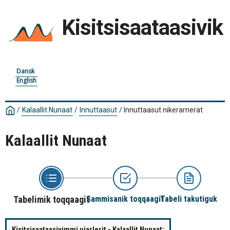
Kisitsisaataasivik
Dansk
English
/
Kalaallit Nunaat
/
Innuttaasut
/
Innuttaasut nikerarnerat
Kalaallit Nunaat
Tabelimik toqqaagit
Sammisanik toqqaagit
Tabeli takutiguk
Kisitsisaataasivimmi ujarlerit - Kalaallit Nunaat: