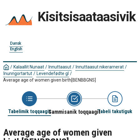
Kisitsisaataasivik
Dansk
English
/
Kalaallit Nunaat
/
Innuttaasut
/
Innuttaasut nikerarnerat
/
Inunngortartut
/
Levendefødte gl
/
Average age of women given birth
[BENBBGNS]
Tabelimik toqqaagit
Sammisanik toqqaagit
Tabeli takutiguk
Average age of women given