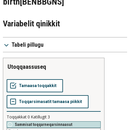
birth
[BENBBGNS]
Variabelit qinikkit
Tabeli pillugu
utoqqaassuseq
Toqqakkat
0
Katillugit
3
Sammisat toqqarneqarsinnaasut