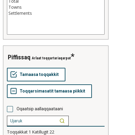
piffissaq
Arlaat toqqartariaqarpat
Oqaatsip aallaqqaataani
Toqqakkat
1
Katillugit
22