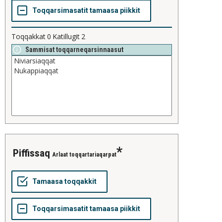
Toqqakkat
0
Katillugit
2
Sammisat toqqarneqarsinnaasut
piffissaq
Arlaat toqqartariaqarpat