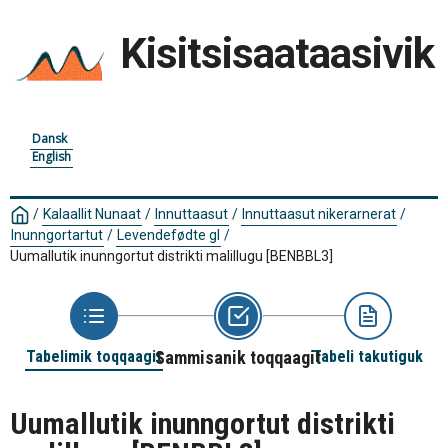
Kisitsisaataasivik
Dansk
English
/
Kalaallit Nunaat
/
Innuttaasut
/
Innuttaasut nikerarnerat
/
Inunngortartut
/
Levendefødte gl
/
Uumallutik inunngortut distrikti malillugu
[BENBBL3]
Tabelimik toqqaagit
Sammisanik toqqaagit
Tabeli takutiguk
Uumallutik inunngortut distrikti