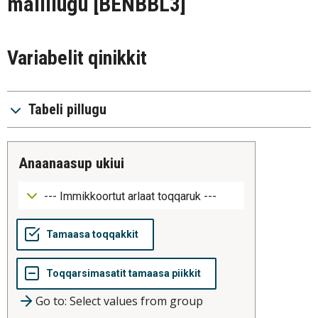
malillugu
[BENBBL3]
Variabelit qinikkit
Tabeli pillugu
anaanaasup ukiui
Go to: Select values from group