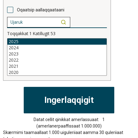
Oqaatsip aallaqqaataani
Toqqakkat
1
Katillugit
53
Datat cellit qinikkat amerlassuaat:
1
(amerlanerpaaffissaat 1.000.000)
Skærmimi taamaallaat 1.000 uiguleriiaat aamma 30 quleriiaat