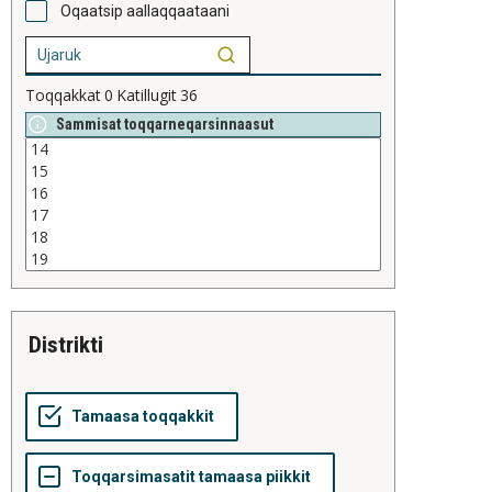
Oqaatsip aallaqqaataani
Toqqakkat
0
Katillugit
36
Sammisat toqqarneqarsinnaasut
distrikti