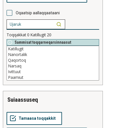
Oqaatsip aallaqqaataani
Toqqakkat
0
Katillugit
20
Sammisat toqqarneqarsinnaasut
suiaassuseq