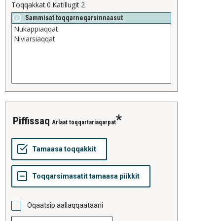
Toqqakkat
0
Katillugit
2
Sammisat toqqarneqarsinnaasut
piffissaq
Arlaat toqqartariaqarpat
Oqaatsip aallaqqaataani