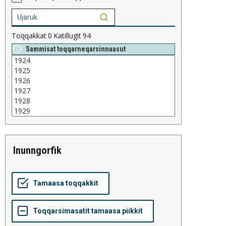
Toqqakkat
0
Katillugit
94
Sammisat toqqarneqarsinnaasut
inunngorfik