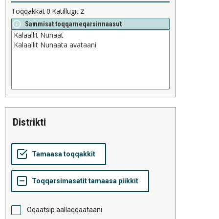
Toqqakkat
0
Katillugit
2
Sammisat toqqarneqarsinnaasut
distrikti
Oqaatsip aallaqqaataani