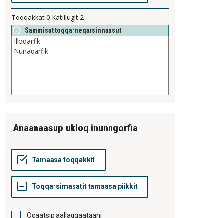
Toqqakkat
0
Katillugit
2
Sammisat toqqarneqarsinnaasut
anaanaasup ukioq inunngorfia
Oqaatsip aallaqqaataani