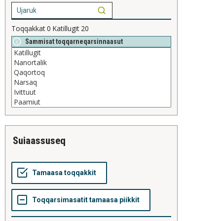
Toqqakkat
0
Katillugit
20
Sammisat toqqarneqarsinnaasut
suiaassuseq