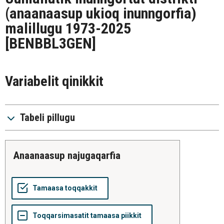
(anaanaasup ukioq inunngorfia)
malillugu 1973-2025
[BENBBL3GEN]
Variabelit qinikkit
Tabeli pillugu
anaanaasup najugaqarfia