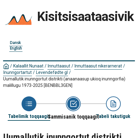
Kisitsisaataasivik
Dansk
English
/
Kalaallit Nunaat
/
Innuttaasut
/
Innuttaasut nikerarnerat
/
Inunngortartut
/
Levendefødte gl
/
Uumallutik inunngortut distrikti (anaanaasup ukioq inunngorfia)
malillugu 1973-2025
[BENBBL3GEN]
Tabelimik toqqaagit
Sammisanik toqqaagit
Tabeli takutiguk
Uumallutik inunngortut distrikti