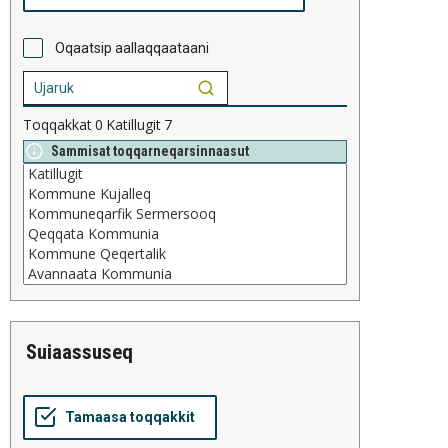
Oqaatsip aallaqqaataani
Toqqakkat
0
Katillugit
7
Sammisat toqqarneqarsinnaasut
suiaassuseq