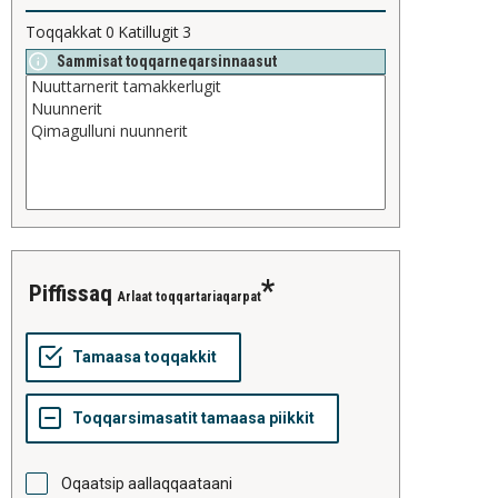
Toqqakkat
0
Katillugit
3
Sammisat toqqarneqarsinnaasut
piffissaq
Arlaat toqqartariaqarpat
Oqaatsip aallaqqaataani