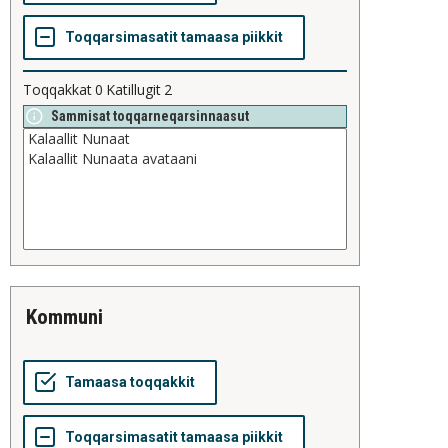
Toqqakkat
0
Katillugit
2
Sammisat toqqarneqarsinnaasut
kommuni