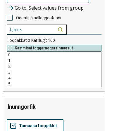
Go to: Select values from group
Oqaatsip aallaqqaataani
Toqqakkat
0
Katillugit
100
Sammisat toqqarneqarsinnaasut
inunngorfik