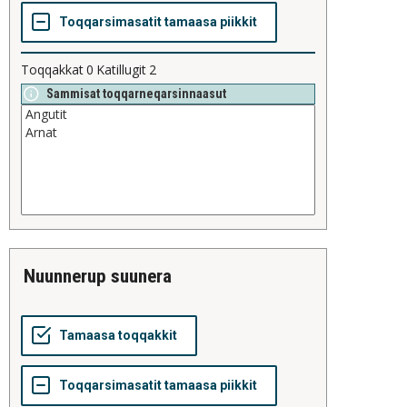
Toqqakkat
0
Katillugit
2
Sammisat toqqarneqarsinnaasut
nuunnerup suunera