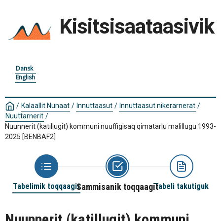
Kisitsisaataasivik
Dansk
English
/
Kalaallit Nunaat
/
Innuttaasut
/
Innuttaasut nikerarnerat
/
Nuuttarnerit
/
Nuunnerit (katillugit) kommuni nuuffigisaq qimatarlu malillugu 1993-
2025
[BENBAF2]
Tabelimik toqqaagit
Sammisanik toqqaagit
Tabeli takutiguk
Nuunnerit (katillugit) kommuni