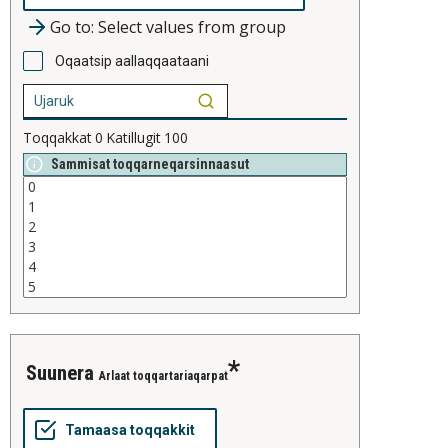
Go to: Select values from group
Oqaatsip aallaqqaataani
Toqqakkat
0
Katillugit
100
Sammisat toqqarneqarsinnaasut
suunera
Arlaat toqqartariaqarpat