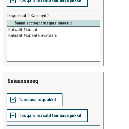
Toqqakkat
0
Katillugit
2
Sammisat toqqarneqarsinnaasut
suiaassuseq