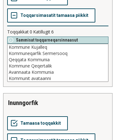
Toqqakkat
0
Katillugit
6
Sammisat toqqarneqarsinnaasut
inunngorfik