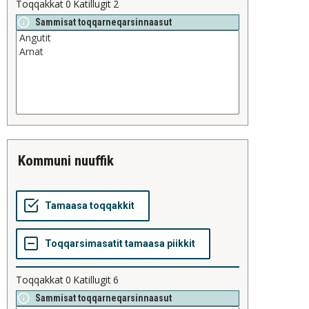
Toqqakkat
0
Katillugit
2
Sammisat toqqarneqarsinnaasut
kommuni nuuffik
Toqqakkat
0
Katillugit
6
Sammisat toqqarneqarsinnaasut