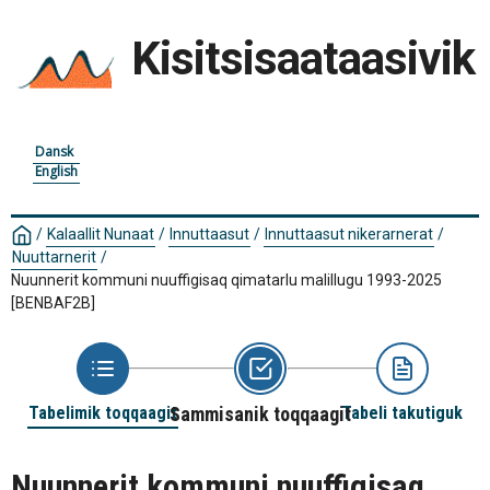
Kisitsisaataasivik
Dansk
English
/
Kalaallit Nunaat
/
Innuttaasut
/
Innuttaasut nikerarnerat
/
Nuuttarnerit
/
Nuunnerit kommuni nuuffigisaq qimatarlu malillugu 1993-2025
[BENBAF2B]
Tabelimik toqqaagit
Sammisanik toqqaagit
Tabeli takutiguk
Nuunnerit kommuni nuuffigisaq