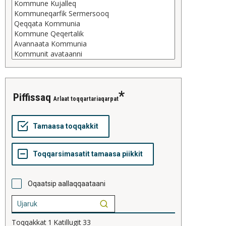
piffissaq
Arlaat toqqartariaqarpat
Oqaatsip aallaqqaataani
Toqqakkat
1
Katillugit
33