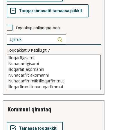
Oqaatsip aallaqqaataani
Toqqakkat
0
Katillugit
7
kommuni qimataq