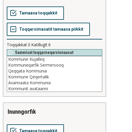
Toqqakkat
0
Katillugit
6
Sammisat toqqarneqarsinnaasut
inunngorfik