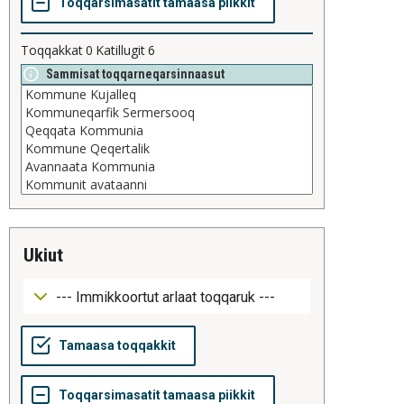
Toqqakkat
0
Katillugit
6
Sammisat toqqarneqarsinnaasut
ukiut