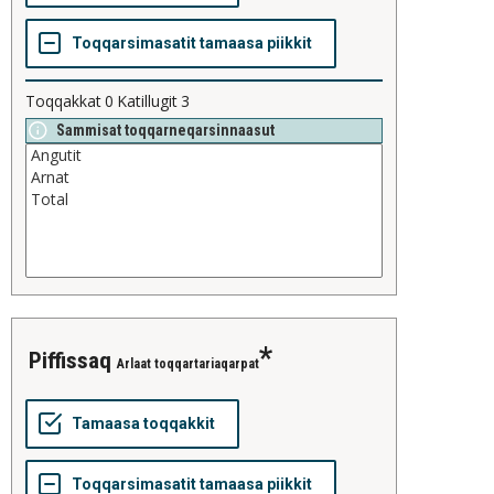
Toqqakkat
0
Katillugit
3
Sammisat toqqarneqarsinnaasut
piffissaq
Arlaat toqqartariaqarpat