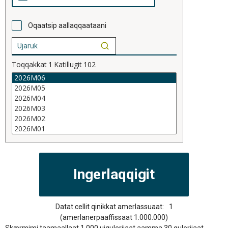
Oqaatsip aallaqqaataani
Toqqakkat
1
Katillugit
102
Datat cellit qinikkat amerlassuaat:
1
(amerlanerpaaffissaat 1.000.000)
Skærmimi taamaallaat 1.000 uiguleriiaat aamma 30 quleriiaat