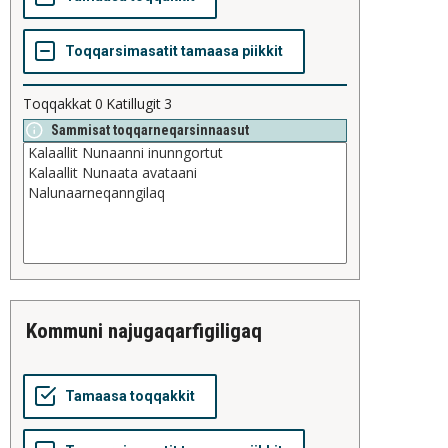
Toqqakkat
0
Katillugit
3
Sammisat toqqarneqarsinnaasut
kommuni najugaqarfigiligaq