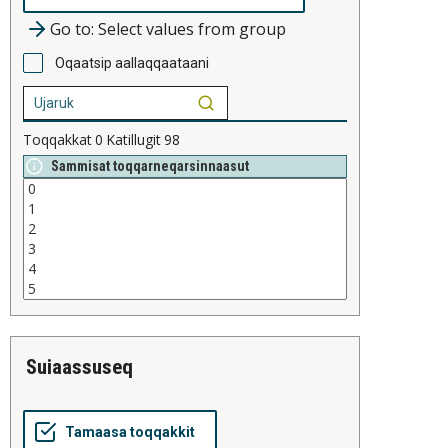
Go to: Select values from group
Oqaatsip aallaqqaataani
Toqqakkat
0
Katillugit
98
Sammisat toqqarneqarsinnaasut
suiaassuseq