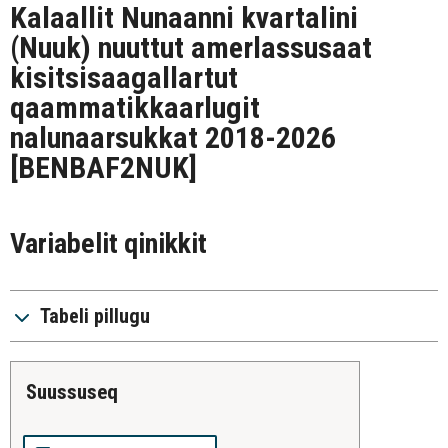
Kalaallit Nunaanni kvartalini
(Nuuk) nuuttut amerlassusaat
kisitsisaagallartut
qaammatikkaarlugit
nalunaarsukkat 2018-2026
[BENBAF2NUK]
Variabelit qinikkit
Tabeli pillugu
suussuseq