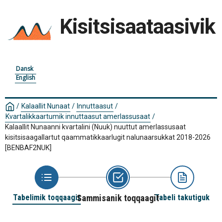
Kisitsisaataasivik
Dansk
English
/
Kalaallit Nunaat
/
Innuttaasut
/
Kvartalikkaartumik innuttaasut amerlassusaat
/
Kalaallit Nunaanni kvartalini (Nuuk) nuuttut amerlassusaat
kisitsisaagallartut qaammatikkaarlugit nalunaarsukkat 2018-2026
[BENBAF2NUK]
Tabelimik toqqaagit
Sammisanik toqqaagit
Tabeli takutiguk