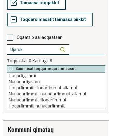
Oqaatsip aallaqqaataani
Toqqakkat
0
Katillugit
8
Sammisat toqqarneqarsinnaasut
kommuni qimataq