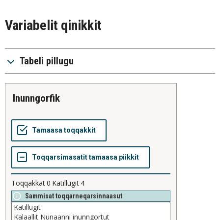
Variabelit qinikkit
Tabeli pillugu
inunngorfik
Toqqakkat
0
Katillugit
4
Sammisat toqqarneqarsinnaasut