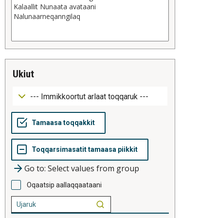
ukiut
Go to: Select values from group
Oqaatsip aallaqqaataani