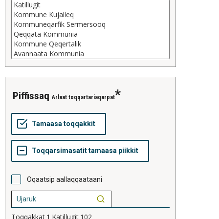
piffissaq
Arlaat toqqartariaqarpat
Oqaatsip aallaqqaataani
Toqqakkat
1
Katillugit
102