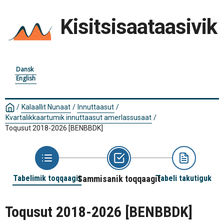
Kisitsisaataasivik
Dansk
English
/
Kalaallit Nunaat
/
Innuttaasut
/
Kvartalikkaartumik innuttaasut amerlassusaat
/
Toqusut 2018-2026
[BENBBDK]
Tabelimik toqqaagit
Sammisanik toqqaagit
Tabeli takutiguk
Toqusut 2018-2026
[BENBBDK]