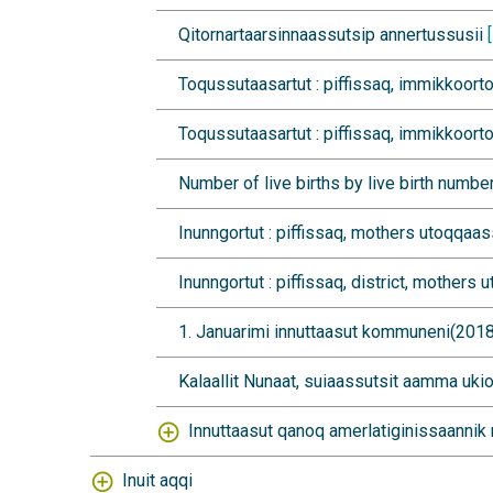
Qitornartaarsinnaassutsip annertussusii
Toqussutaasartut : piffissaq, immikkoort
Toqussutaasartut : piffissaq, immikkoort
Number of live births by live birth numbe
Inunngortut : piffissaq, mothers utoqqaa
Inunngortut : piffissaq, district, mother
1. Januarimi innuttaasut kommuneni(20
Kalaallit Nunaat, suiaassutsit aamma uki
Innuttaasut qanoq amerlatiginissaannik
Inuit aqqi