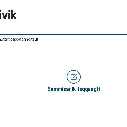
ivik
 nutartigassaanngitsut
Sammisanik toqqaagit