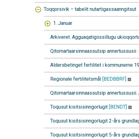
Toqqorsivik – tabelit nutartigassaanngitsut
1. Januar
Arkiveret. Agguaqatigiissillugu ukioqq
Qitornartaarsinnaassutsip annertussusii :
Aldersbetinget fertilitet i kommunerne 
Regionale fertilitetsmål
[BEDBBRF]
Qitornartaarsinnaassutsip annertussusii. 
Toqusut kisitsisinngorlugit
[BENDT]
Toqusut kisitsisinngorlugit 2-års grundla
Toqusut kisitsisinngorlugit 5-års grundla