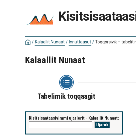
Kisitsisaataas
/
Kalaallit Nunaat
/
Innuttaasut
/
Toqqorsivik – tabelit
Kalaallit Nunaat
Tabelimik toqqaagit
Kisitsisaataasivimmi ujarlerit - Kalaallit Nunaat: