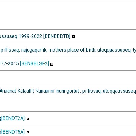
ortussuseq 1999-2022 [BENBBDTB]
 piffissaq, najugaqarfik, mothers place of birth, utoqqaassuseq, 
1977-2015
[BENBBLSF2]
Anaanat Kalaallit Nunaanni inunngortut : piffissaq, utoqqaassuse
g
[BENDT2A]
g
[BENDT5A]