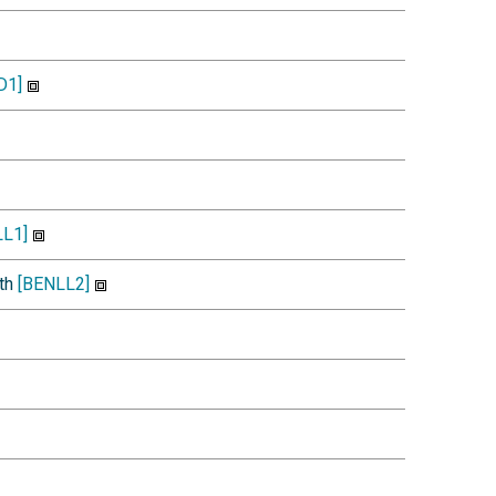
D1]
LL1]
gth
[BENLL2]