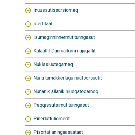
Inuussutissarsiorneq
Isertitaat
Isumaginninnermut tunngasut
Kalaallit Danmarkimi najugallit
Nukissiuuteqarneq
Nuna tamakkerlugu naatsorsuutit
Nunanik allanik niueqateqarneq
Peqqissutsimut tunngasut
Pinerluttuliornerit
Pisortat aningaasaataat