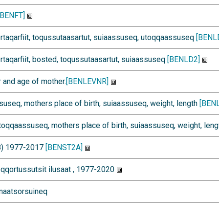
[BENFT]
ortaqarfiit, toqussutaasartut, suiaassuseq, utoqqaassuseq
[BENL
ortaqarfiit, bosted, toqussutaasartut, suiaassuseq
[BENLD2]
r and age of mother.
[BENLEVNR]
ssuseq, mothers place of birth, suiaassuseq, weight, length
[BEN
s utoqqaassuseq, mothers place of birth, suiaassuseq, weight, len
18) 1977-2017
[BENST2A]
oqqortussutsit ilusaat , 1977-2020
 naatsorsuineq