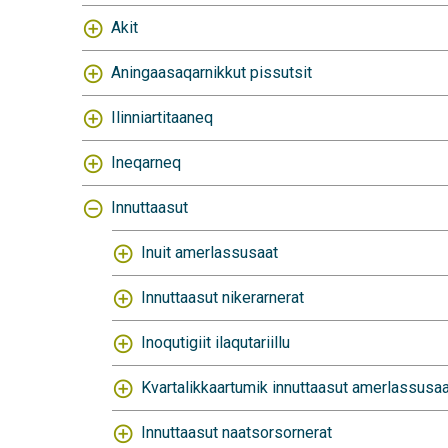
Akit
Aningaasaqarnikkut pissutsit
Ilinniartitaaneq
Ineqarneq
Innuttaasut
Inuit amerlassusaat
Innuttaasut nikerarnerat
Inoqutigiit ilaqutariillu
Kvartalikkaartumik innuttaasut amerlassusaa
Innuttaasut naatsorsornerat