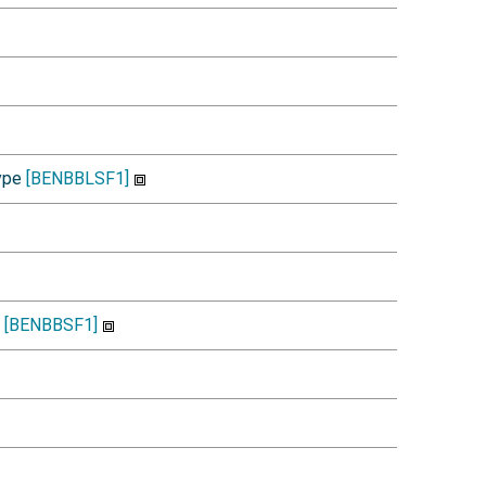
type
[BENBBLSF1]
q
[BENBBSF1]