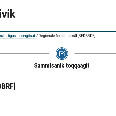
ivik
 nutartigassaanngitsut
/
Regionale fertilitetsmål
[BEDBBRF]
Sammisanik toqqaagit
BBRF]