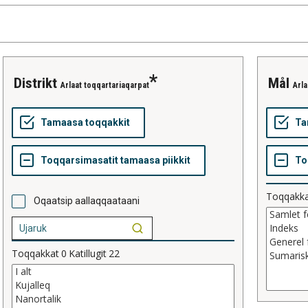
distrikt
mål
Arlaat toqqartariaqarpat
Arla
Toqqakk
Oqaatsip aallaqqaataani
Toqqakkat
0
Katillugit
22