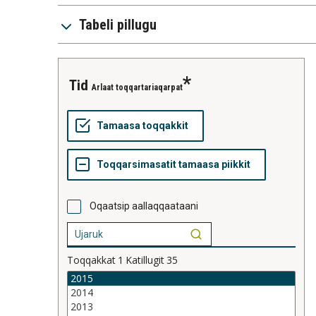
Tabeli pillugu
tid
Arlaat toqqartariaqarpat
Oqaatsip aallaqqaataani
Toqqakkat
1
Katillugit
35