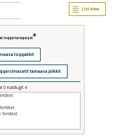
at toqqartariaqarpat
at
0
Katillugit
4