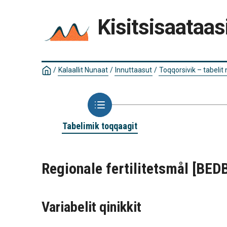
Kisitsisaataas
/
Kalaallit Nunaat
/
Innuttaasut
/
Toqqorsivik – tabelit
Tabelimik toqqaagit
Regionale fertilitetsmål
[BED
Variabelit qinikkit