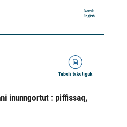
Dansk
English
Tabeli takutiguk
i inunngortut : piffissaq,