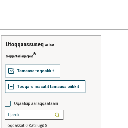
utoqqaassuseq
Arlaat
toqqartariaqarpat
Oqaatsip aallaqqaataani
Toqqakkat
0
Katillugit
8