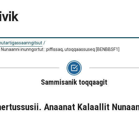
ivik
 nutartigassaanngitsut
/
t Nunaanni inunngortut : piffissaq, utoqqaassuseq
[BENBBSF1]
Sammisanik toqqaagit
ertussusii. Anaanat Kalaallit Nunaann