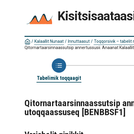
Kisitsisaataas
/
Kalaallit Nunaat
/
Innuttaasut
/
Toqqorsivik – tabelit
Qitornartaarsinnaassutsip annertussusii. Anaanat Kalaalli
Tabelimik toqqaagit
Qitornartaarsinnaassutsip ann
utoqqaassuseq
[BENBBSF1]