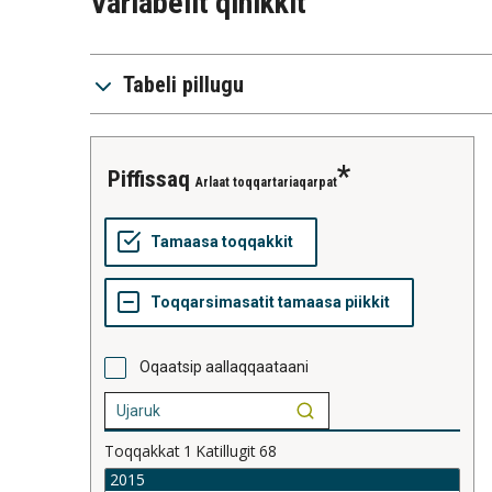
Variabelit qinikkit
Tabeli pillugu
piffissaq
Arlaat toqqartariaqarpat
Oqaatsip aallaqqaataani
Toqqakkat
1
Katillugit
68