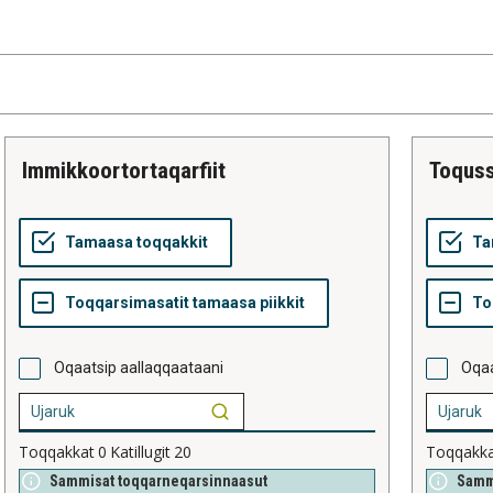
immikkoortortaqarfiit
toqus
Oqaatsip aallaqqaataani
Oqaa
Toqqakkat
0
Katillugit
20
Toqqakk
Sammisat toqqarneqarsinnaasut
Samm