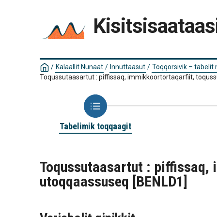
Kisitsisaataas
/
Kalaallit Nunaat
/
Innuttaasut
/
Toqqorsivik – tabelit
Toqussutaasartut : piffissaq, immikkoortortaqarfiit, toq
Tabelimik toqqaagit
Toqussutaasartut : piffissaq,
utoqqaassuseq
[BENLD1]