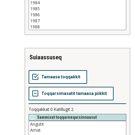
suiaassuseq
Toqqakkat
0
Katillugit
2
Sammisat toqqarneqarsinnaasut