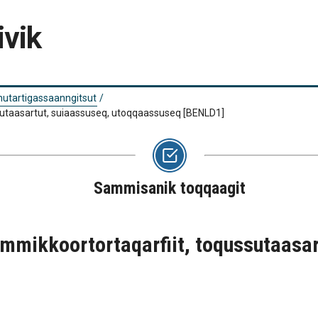
ivik
 nutartigassaanngitsut
/
ussutaasartut, suiaassuseq, utoqqaassuseq
[BENLD1]
Sammisanik toqqaagit
 immikkoortortaqarfiit, toqussutaasa