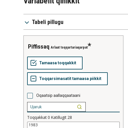
Variabelit qinikkit
Tabeli pillugu
piffissaq
Arlaat toqqartariaqarpat
Oqaatsip aallaqqaataani
Toqqakkat
0
Katillugit
28