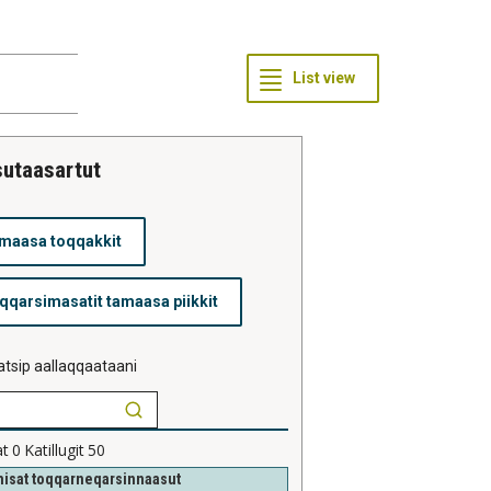
sutaasartut
tsip aallaqqaataani
at
0
Katillugit
50
isat toqqarneqarsinnaasut