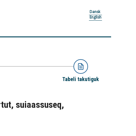
Dansk
English
Tabeli takutiguk
rtut, suiaassuseq,