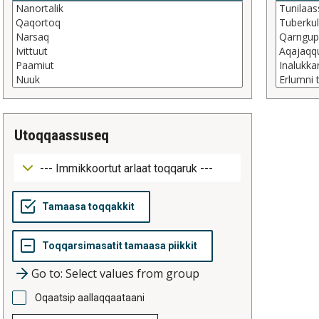
utoqqaassuseq
Go to: Select values from group
Oqaatsip aallaqqaataani