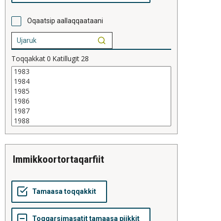
Oqaatsip aallaqqaataani
Toqqakkat
0
Katillugit
28
immikkoortortaqarfiit