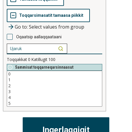
Go to: Select values from group
Oqaatsip aallaqqaataani
Toqqakkat
0
Katillugit
100
Sammisat toqqarneqarsinnaasut