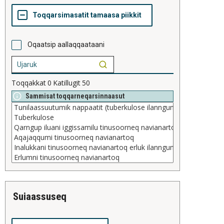
Oqaatsip aallaqqaataani
Toqqakkat
0
Katillugit
50
Sammisat toqqarneqarsinnaasut
suiaassuseq