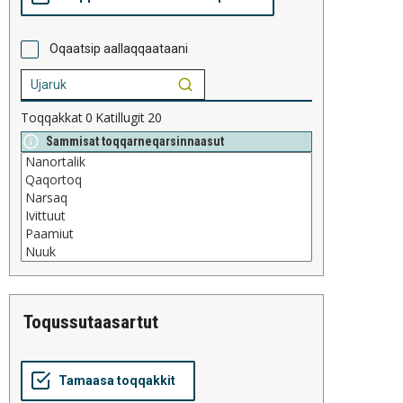
Oqaatsip aallaqqaataani
Toqqakkat
0
Katillugit
20
Sammisat toqqarneqarsinnaasut
toqussutaasartut