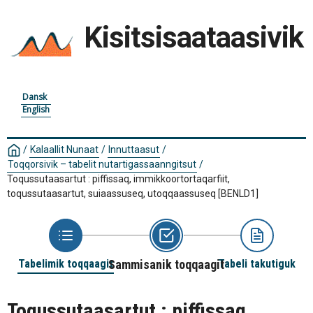
Kisitsisaataasivik
Dansk
English
/
Kalaallit Nunaat
/
Innuttaasut
/
Toqqorsivik – tabelit nutartigassaanngitsut
/
Toqussutaasartut : piffissaq, immikkoortortaqarfiit,
toqussutaasartut, suiaassuseq, utoqqaassuseq
[BENLD1]
Tabelimik toqqaagit
Sammisanik toqqaagit
Tabeli takutiguk
Toqussutaasartut : piffissaq,