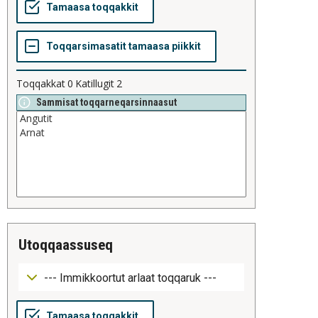
Toqqakkat
0
Katillugit
2
Sammisat toqqarneqarsinnaasut
utoqqaassuseq