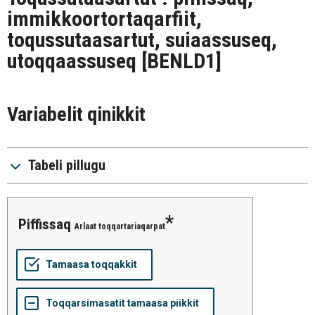
immikkoortortaqarfiit,
toqussutaasartut, suiaassuseq,
utoqqaassuseq
[BENLD1]
Variabelit qinikkit
Tabeli pillugu
piffissaq
Arlaat toqqartariaqarpat