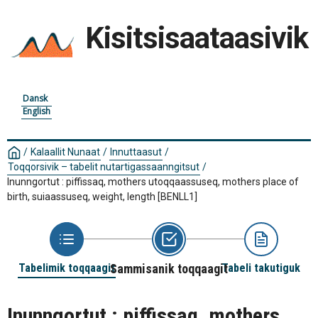
Kisitsisaataasivik
Dansk
English
/
Kalaallit Nunaat
/
Innuttaasut
/
Toqqorsivik – tabelit nutartigassaanngitsut
/
Inunngortut : piffissaq, mothers utoqqaassuseq, mothers place of
birth, suiaassuseq, weight, length
[BENLL1]
Tabelimik toqqaagit
Sammisanik toqqaagit
Tabeli takutiguk
Inunngortut : piffissaq, mothers