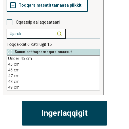
Oqaatsip aallaqqaataani
Toqqakkat
0
Katillugit
15
Sammisat toqqarneqarsinnaasut