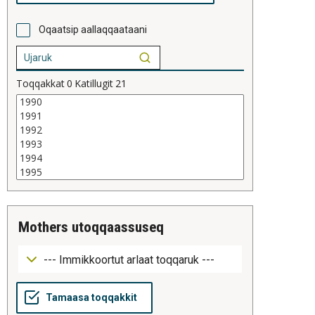
Oqaatsip aallaqqaataani
Toqqakkat
0
Katillugit
21
mothers utoqqaassuseq