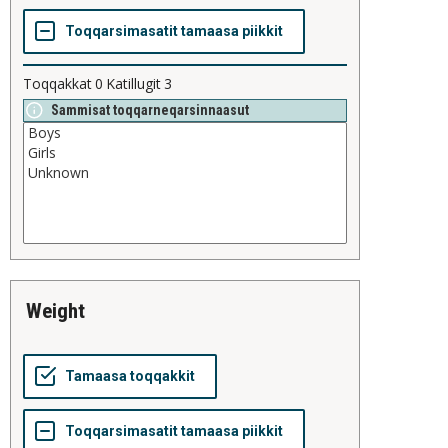
Toqqakkat
0
Katillugit
3
Sammisat toqqarneqarsinnaasut
weight