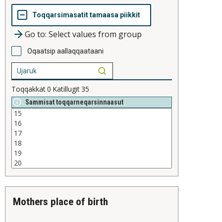
Go to: Select values from group
Oqaatsip aallaqqaataani
Toqqakkat
0
Katillugit
35
Sammisat toqqarneqarsinnaasut
mothers place of birth