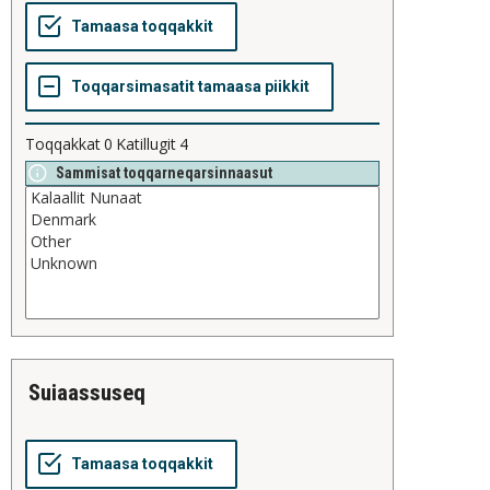
Toqqakkat
0
Katillugit
4
Sammisat toqqarneqarsinnaasut
suiaassuseq