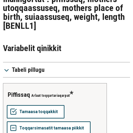
utoqqaassuseq, mothers place of
birth, suiaassuseq, weight, length
[BENLL1]
Variabelit qinikkit
Tabeli pillugu
piffissaq
Arlaat toqqartariaqarpat