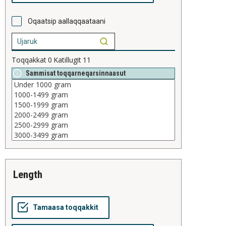
Oqaatsip aallaqqaataani
Toqqakkat
0
Katillugit
11
Sammisat toqqarneqarsinnaasut
length