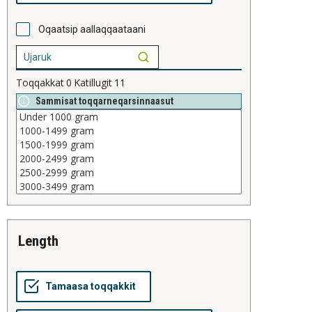
Oqaatsip aallaqqaataani
Toqqakkat
0
Katillugit
11
Sammisat toqqarneqarsinnaasut
length