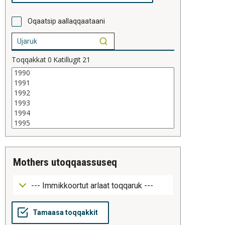
Oqaatsip aallaqqaataani
Toqqakkat
0
Katillugit
21
mothers utoqqaassuseq