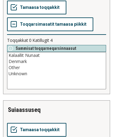
Toqqakkat
0
Katillugit
4
Sammisat toqqarneqarsinnaasut
suiaassuseq