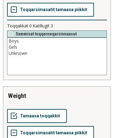
Toqqakkat
0
Katillugit
3
Sammisat toqqarneqarsinnaasut
weight