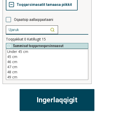
Oqaatsip aallaqqaataani
Toqqakkat
0
Katillugit
15
Sammisat toqqarneqarsinnaasut