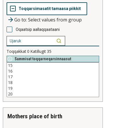
Go to: Select values from group
Oqaatsip aallaqqaataani
Toqqakkat
0
Katillugit
35
Sammisat toqqarneqarsinnaasut
mothers place of birth