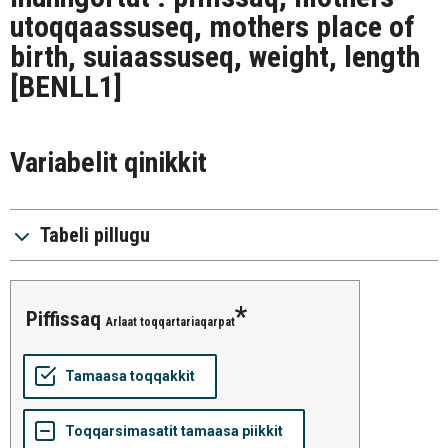
utoqqaassuseq, mothers place of
birth, suiaassuseq, weight, length
[BENLL1]
Variabelit qinikkit
Tabeli pillugu
piffissaq
Arlaat toqqartariaqarpat