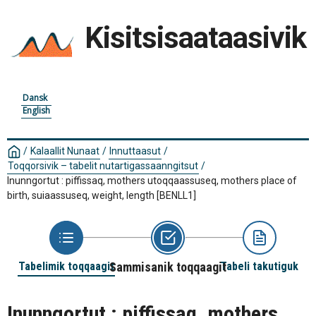
Kisitsisaataasivik
Dansk
English
/
Kalaallit Nunaat
/
Innuttaasut
/
Toqqorsivik – tabelit nutartigassaanngitsut
/
Inunngortut : piffissaq, mothers utoqqaassuseq, mothers place of
birth, suiaassuseq, weight, length
[BENLL1]
Tabelimik toqqaagit
Sammisanik toqqaagit
Tabeli takutiguk
Inunngortut : piffissaq, mothers