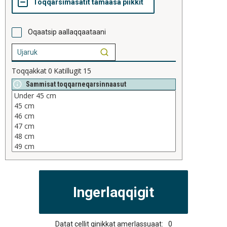
Oqaatsip aallaqqaataani
Toqqakkat
0
Katillugit
15
Sammisat toqqarneqarsinnaasut
Datat cellit qinikkat amerlassuaat:
0