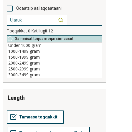
Oqaatsip aallaqqaataani
Toqqakkat
0
Katillugit
12
Sammisat toqqarneqarsinnaasut
length