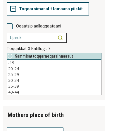
Oqaatsip aallaqqaataani
Toqqakkat
0
Katillugit
7
Sammisat toqqarneqarsinnaasut
mothers place of birth