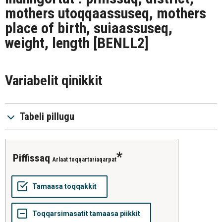
mothers utoqqaassuseq, mothers
place of birth, suiaassuseq,
weight, length
[BENLL2]
Variabelit qinikkit
Tabeli pillugu
piffissaq
Arlaat toqqartariaqarpat