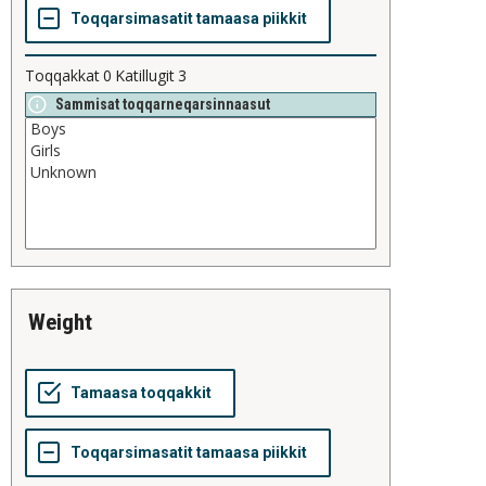
Toqqakkat
0
Katillugit
3
Sammisat toqqarneqarsinnaasut
weight