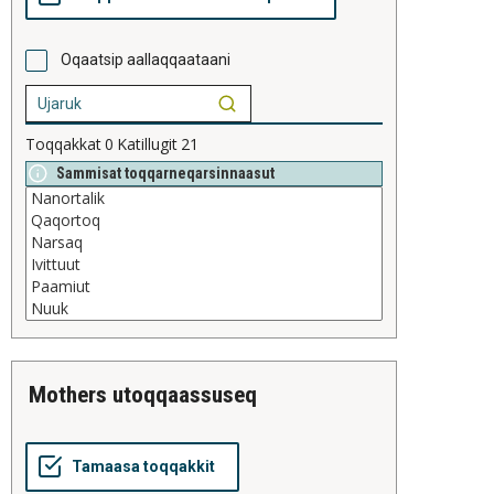
Oqaatsip aallaqqaataani
Toqqakkat
0
Katillugit
21
Sammisat toqqarneqarsinnaasut
mothers utoqqaassuseq