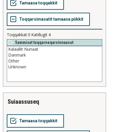
Toqqakkat
0
Katillugit
4
Sammisat toqqarneqarsinnaasut
suiaassuseq