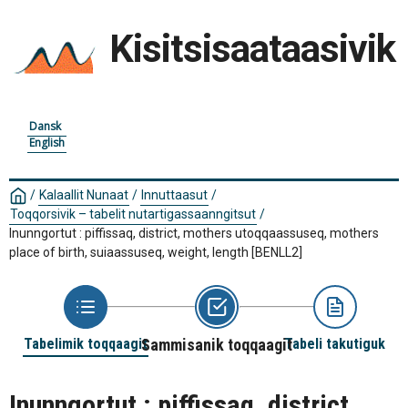
Kisitsisaataasivik
Dansk
English
/
Kalaallit Nunaat
/
Innuttaasut
/
Toqqorsivik – tabelit nutartigassaanngitsut
/
Inunngortut : piffissaq, district, mothers utoqqaassuseq, mothers
place of birth, suiaassuseq, weight, length
[BENLL2]
Tabelimik toqqaagit
Sammisanik toqqaagit
Tabeli takutiguk
Inunngortut : piffissaq, district,