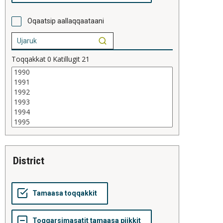
Oqaatsip aallaqqaataani
Toqqakkat
0
Katillugit
21
district