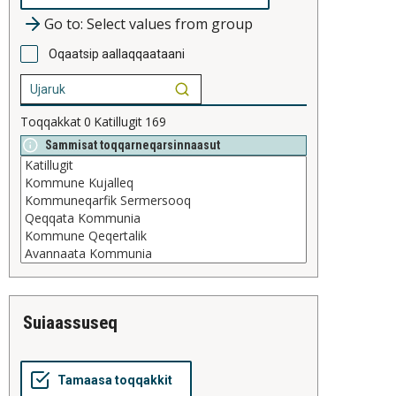
Go to: Select values from group
Oqaatsip aallaqqaataani
Toqqakkat
0
Katillugit
169
Sammisat toqqarneqarsinnaasut
suiaassuseq