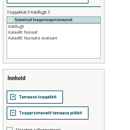
Toqqakkat
0
Katillugit
3
Sammisat toqqarneqarsinnaasut
innhold
Oqaatsip aallaqqaataani