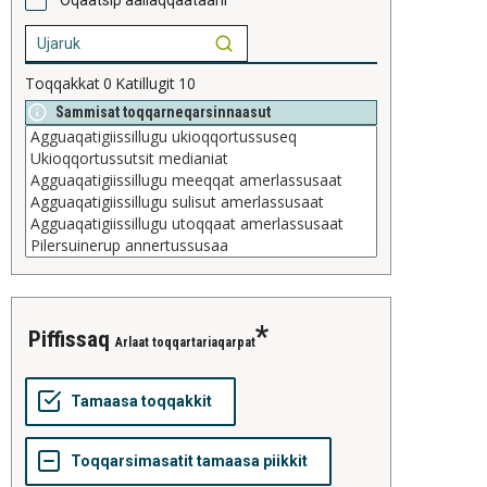
Toqqakkat
0
Katillugit
10
Sammisat toqqarneqarsinnaasut
piffissaq
Arlaat toqqartariaqarpat