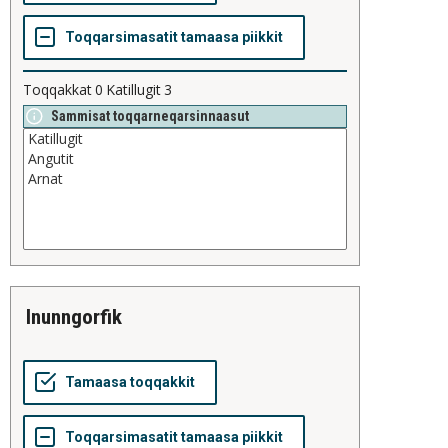
Toqqakkat
0
Katillugit
3
Sammisat toqqarneqarsinnaasut
inunngorfik