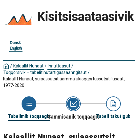
Kisitsisaataasivik
Dansk
English
/
Kalaallit Nunaat
/
Innuttaasut
/
Toqqorsivik – tabelit nutartigassaanngitsut
/
Kalaallit Nunaat, suiaassutsit aamma ukioqqortussutsit ilusaat ,
1977-2020
Tabelimik toqqaagit
Sammisanik toqqaagit
Tabeli takutiguk
Kalaallit Nunaat, suiaassutsit