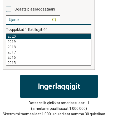
Oqaatsip aallaqqaataani
Toqqakkat
1
Katillugit
44
Datat cellit qinikkat amerlassuaat:
1
(amerlanerpaaffissaat 1.000.000)
Skærmimi taamaallaat 1.000 uiguleriiaat aamma 30 quleriiaat