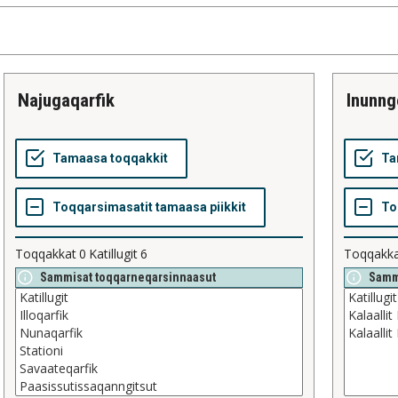
najugaqarfik
inunng
Toqqakkat
0
Katillugit
6
Toqqakk
Sammisat toqqarneqarsinnaasut
Samm