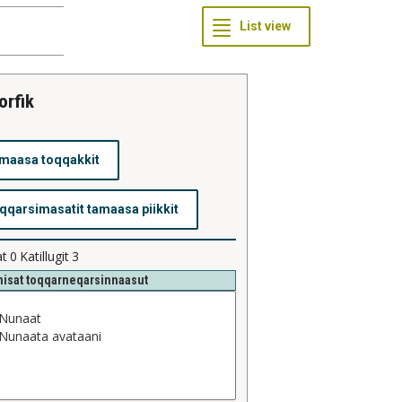
orfik
at
0
Katillugit
3
isat toqqarneqarsinnaasut