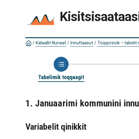
Kisitsisaataas
/
Kalaallit Nunaat
/
Innuttaasut
/
Toqqorsivik – tabelit
Tabelimik toqqaagit
1. Januaarimi kommunini inn
Variabelit qinikkit