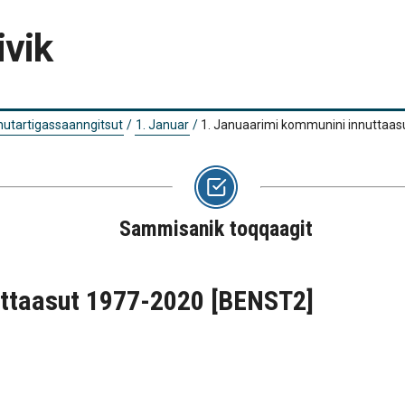
ivik
 nutartigassaanngitsut
/
1. Januar
/
1. Januaarimi kommunini innuttaa
Sammisanik toqqaagit
uttaasut 1977-2020
[BENST2]